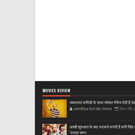
MOVIES REVIEW
जबरदस्त कॉमेडी के साथ सोशल मैसेज देती है 'बा
sandhya border times
Nov 09, 
अच्छी शुरुआत के बाद भटकने लगती है सनी सिंह स
'उजडा चमन