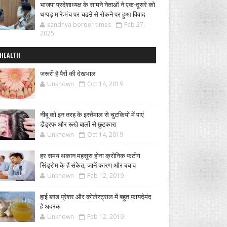
भाजपा प्रदेशाध्यक्ष के सामने नेताओं ने एक-दूसरे को
थप्पड़ मारे:मंच पर चढऩे से रोकने पर हुआ विवाद
sandhya border times
Feb 27,
2025
HEALTH
जरूरी है पैरों की देखभाल
Unknown
Oct 14, 2019
नींबू को इन तरह के इस्तेमाल से चुटकियों में पाएं
डैंड्रफ और रूखे बालों से छुटकारा
Unknown
Oct 14, 2019
हर समय थकान महसूस होना क्रोनिक फटीग
सिंड्रोम के हैं संकेत, जानें कारण और बचाव
Unknown
Feb 12, 2019
हाई ब्लड प्रेशर और कोलेस्ट्राल में बहुत फायदेमंद
है अदरक
Unknown
Feb 12, 2019