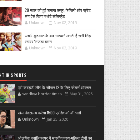
20 साल की हुईं शनाया कपूर, फैमिली और फ्रेंड
संग ऐसे किया बर्थडे सेलिब्रेट
Unknown
Nov 02, 2019
अच्छी शुरुआत के बाद भटकने लगती है सनी सिंह
स्टारर 'उजडा चमन
Unknown
Nov 02, 2019
NT IN SPORTS
प्रो कबड्डी लीग के सीजन 12 के लिए प्लेयर्स ऑक्शन
sandhya border times
May 31, 2025
खेल मंत्रालय करेगा 1500 प्रशिक्षकों की भर्ती
Unknown
Jan 25, 2020
ओलंपिक क्वॉलिफायर में भारतीय पुरुष-महिला टीमों का