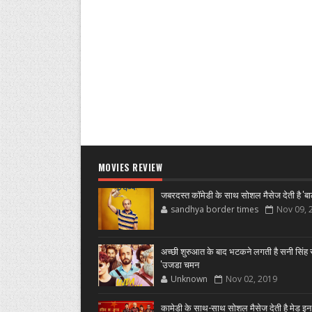
MOVIES REVIEW
जबरदस्त कॉमेडी के साथ सोशल मैसेज देती है 'बा
sandhya border times
Nov 09, 
अच्छी शुरुआत के बाद भटकने लगती है सनी सिंह स
'उजडा चमन
Unknown
Nov 02, 2019
कामेडी के साथ-साथ सोशल मैसेज देती है मेड इन