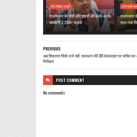
नॉन-पैचेबल सड़कें
आंगनबाड़ी कार्
राजस्थान के गांवों और शहरों की बल्ले-बल्ले,
राजस्थान के
चमकेगी 3,200+ सड़कें
साल तक मिल
PREVIOUS
अब शिकायत सिर्फ दर्ज नहीं, समाधान भी! 181 हेल्पलाइन पर सचिव 
निरीक्षण
POST
COMMENT
No comments