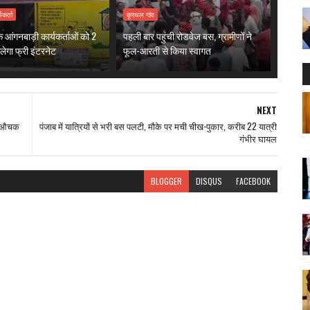
यकर्ता
कूरथल गांव
 आंगनबाड़ी कार्यकर्ताओं को 2
पहली बार पहुंची रोडवेज बस, ग्रामीणों ने
ेगा फ्री इंटरनेट
फूल-आरती से किया स्वागत
NEXT
का औचक
पंजाब में यात्रियों से भरी बस पलटी, मौके पर मची चीख-पुकार, करीब 22 यात्री
गंभीर घायल
BLOGGER
DISQUS
FACEBOOK