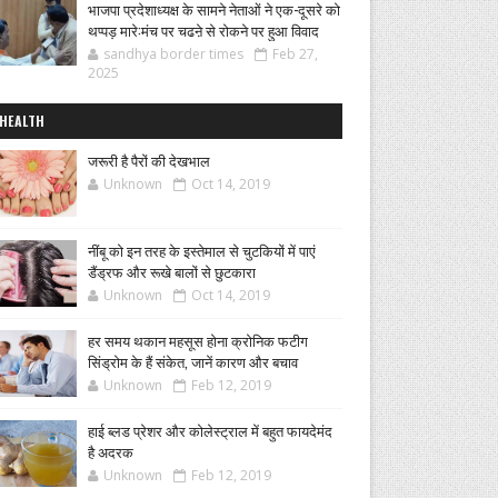
भाजपा प्रदेशाध्यक्ष के सामने नेताओं ने एक-दूसरे को
थप्पड़ मारे:मंच पर चढऩे से रोकने पर हुआ विवाद
sandhya border times
Feb 27,
2025
HEALTH
जरूरी है पैरों की देखभाल
Unknown
Oct 14, 2019
नींबू को इन तरह के इस्तेमाल से चुटकियों में पाएं
डैंड्रफ और रूखे बालों से छुटकारा
Unknown
Oct 14, 2019
हर समय थकान महसूस होना क्रोनिक फटीग
सिंड्रोम के हैं संकेत, जानें कारण और बचाव
Unknown
Feb 12, 2019
हाई ब्लड प्रेशर और कोलेस्ट्राल में बहुत फायदेमंद
है अदरक
Unknown
Feb 12, 2019