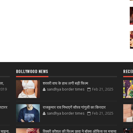
BOLLYWOOD NEWS
RECE
ला,
शरवरी वाघ के हाथ लगी बड़ी फिल्म
2019
sandhya border times
Feb 21, 2025
्टारर
राजकुमार राव निभाएगें सौरव गांगुली का किरदार
sandhya border times
Feb 21, 2025
 चाइना,
विक्की कौशल की फिल्म छावा ने बॉक्स ऑफिस पर मचाया