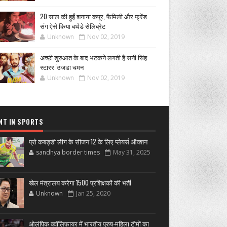
20 साल की हुईं शनाया कपूर, फैमिली और फ्रेंड
संग ऐसे किया बर्थडे सेलिब्रेट
Unknown
Nov 02, 2019
अच्छी शुरुआत के बाद भटकने लगती है सनी सिंह
स्टारर 'उजडा चमन
Unknown
Nov 02, 2019
NT IN SPORTS
प्रो कबड्डी लीग के सीजन 12 के लिए प्लेयर्स ऑक्शन
sandhya border times
May 31, 2025
खेल मंत्रालय करेगा 1500 प्रशिक्षकों की भर्ती
Unknown
Jan 25, 2020
ओलंपिक क्वॉलिफायर में भारतीय पुरुष-महिला टीमों का