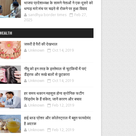
भाजपा प्रदेशाध्यक्ष के सामने नेताओं ने एक-दूसरे को
थप्पड़ मारे:मंच पर चढऩे से रोकने पर हुआ विवाद
sandhya border times
Feb 27,
2025
HEALTH
जरूरी है पैरों की देखभाल
Unknown
Oct 14, 2019
नींबू को इन तरह के इस्तेमाल से चुटकियों में पाएं
डैंड्रफ और रूखे बालों से छुटकारा
Unknown
Oct 14, 2019
हर समय थकान महसूस होना क्रोनिक फटीग
सिंड्रोम के हैं संकेत, जानें कारण और बचाव
Unknown
Feb 12, 2019
हाई ब्लड प्रेशर और कोलेस्ट्राल में बहुत फायदेमंद
है अदरक
Unknown
Feb 12, 2019