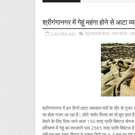
श्रीगंगानगर में गेहूं महंगा होने से आटा व
3 months ago
गेहूं एमएसपी बोनस
,
फ्लोर मिल्स
,
राश
श्रीगंगानगर में इन दिनों आटा व्यवसाय मंदी के दौर से गुजर
सा होता नजर आ रहा है। छोटे फ्लोर मिल्स का तो बुरा हाल
बेचने के लिए दिया जाने वाला 150 रुपए प्रति क्विंटल बोनस
हरियाणा में गेहूं का सरकारी भाव 2585 रुपए प्रति क्विंटल ह
वहीं इस बार रसद विभाग ने राशन डिपो पर 3-3 माह का गेहूं