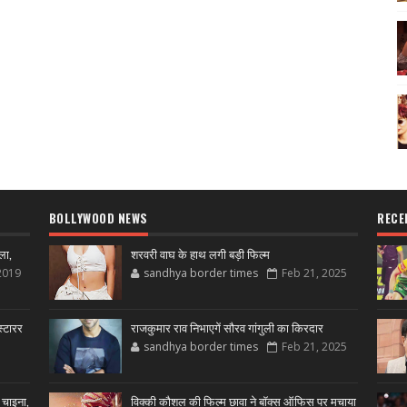
BOLLYWOOD NEWS
RECE
ला,
शरवरी वाघ के हाथ लगी बड़ी फिल्म
2019
sandhya border times
Feb 21, 2025
्टारर
राजकुमार राव निभाएगें सौरव गांगुली का किरदार
sandhya border times
Feb 21, 2025
 चाइना,
विक्की कौशल की फिल्म छावा ने बॉक्स ऑफिस पर मचाया