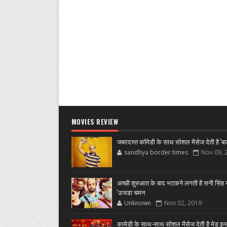
MOVIES REVIEW
जबरदस्त कॉमेडी के साथ सोशल मैसेज देती है 'बा
sandhya border times
Nov 09, 
अच्छी शुरुआत के बाद भटकने लगती है सनी सिंह स
'उजडा चमन
Unknown
Nov 02, 2019
कामेडी के साथ-साथ सोशल मैसेज देती है मेड इन