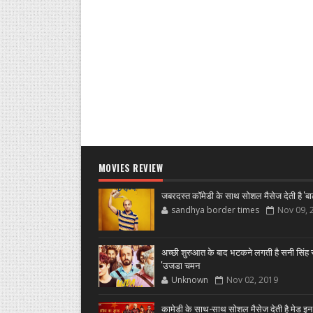
MOVIES REVIEW
जबरदस्त कॉमेडी के साथ सोशल मैसेज देती है 'बा
sandhya border times
Nov 09, 
अच्छी शुरुआत के बाद भटकने लगती है सनी सिंह स
'उजडा चमन
Unknown
Nov 02, 2019
कामेडी के साथ-साथ सोशल मैसेज देती है मेड इन