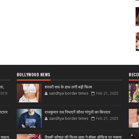
BOLLYWOOD NEWS
RECE
ला,
शरवरी वाघ के हाथ लगी बड़ी फिल्म
2019
sandhya border times
Feb 21, 2025
्टारर
राजकुमार राव निभाएगें सौरव गांगुली का किरदार
sandhya border times
Feb 21, 2025
 चाइना,
विक्की कौशल की फिल्म छावा ने बॉक्स ऑफिस पर मचाया