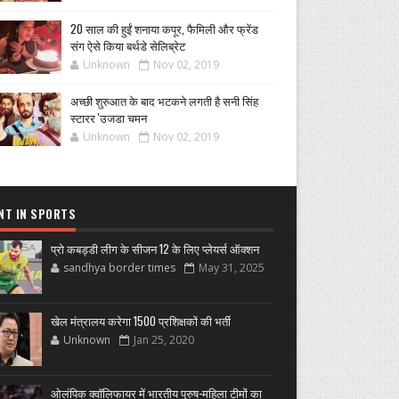
20 साल की हुईं शनाया कपूर, फैमिली और फ्रेंड
संग ऐसे किया बर्थडे सेलिब्रेट
Unknown
Nov 02, 2019
अच्छी शुरुआत के बाद भटकने लगती है सनी सिंह
स्टारर 'उजडा चमन
Unknown
Nov 02, 2019
NT IN SPORTS
प्रो कबड्डी लीग के सीजन 12 के लिए प्लेयर्स ऑक्शन
sandhya border times
May 31, 2025
खेल मंत्रालय करेगा 1500 प्रशिक्षकों की भर्ती
Unknown
Jan 25, 2020
ओलंपिक क्वॉलिफायर में भारतीय पुरुष-महिला टीमों का