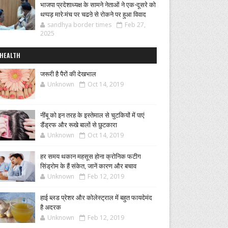
भाजपा प्रदेशाध्यक्ष के सामने नेताओं ने एक-दूसरे को
थप्पड़ मारे:मंच पर चढऩे से रोकने पर हुआ विवाद
sandhya border times
Feb 27,
2025
HEALTH
जरूरी है पैरों की देखभाल
Unknown
Oct 14, 2019
नींबू को इन तरह के इस्तेमाल से चुटकियों में पाएं
डैंड्रफ और रूखे बालों से छुटकारा
Unknown
Oct 14, 2019
हर समय थकान महसूस होना क्रोनिक फटीग
सिंड्रोम के हैं संकेत, जानें कारण और बचाव
Unknown
Feb 12, 2019
हाई ब्लड प्रेशर और कोलेस्ट्राल में बहुत फायदेमंद
है अदरक
Unknown
Feb 12, 2019