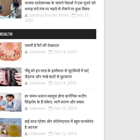
भाजपा प्रदेशाध्यक्ष के सामने नेताओं ने एक-दूसरे को
थप्पड़ मारे:मंच पर चढऩे से रोकने पर हुआ विवाद
sandhya border times
Feb 27,
2025
HEALTH
जरूरी है पैरों की देखभाल
Unknown
Oct 14, 2019
नींबू को इन तरह के इस्तेमाल से चुटकियों में पाएं
डैंड्रफ और रूखे बालों से छुटकारा
Unknown
Oct 14, 2019
हर समय थकान महसूस होना क्रोनिक फटीग
सिंड्रोम के हैं संकेत, जानें कारण और बचाव
Unknown
Feb 12, 2019
हाई ब्लड प्रेशर और कोलेस्ट्राल में बहुत फायदेमंद
है अदरक
Unknown
Feb 12, 2019