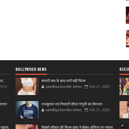
BOLLYWOOD NEWS
RECE
ला,
शरवरी वाघ के हाथ लगी बड़ी फिल्म
2019
sandhya border times
Feb 21, 2025
्टारर
राजकुमार राव निभाएगें सौरव गांगुली का किरदार
sandhya border times
Feb 21, 2025
 चाइना,
विक्की कौशल की फिल्म छावा ने बॉक्स ऑफिस पर मचाया