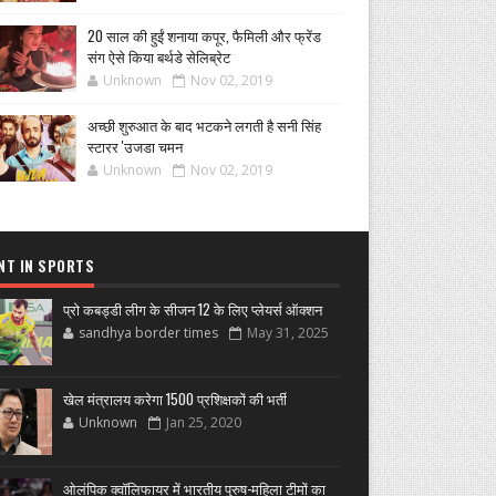
20 साल की हुईं शनाया कपूर, फैमिली और फ्रेंड
संग ऐसे किया बर्थडे सेलिब्रेट
Unknown
Nov 02, 2019
अच्छी शुरुआत के बाद भटकने लगती है सनी सिंह
स्टारर 'उजडा चमन
Unknown
Nov 02, 2019
NT IN SPORTS
प्रो कबड्डी लीग के सीजन 12 के लिए प्लेयर्स ऑक्शन
sandhya border times
May 31, 2025
खेल मंत्रालय करेगा 1500 प्रशिक्षकों की भर्ती
Unknown
Jan 25, 2020
ओलंपिक क्वॉलिफायर में भारतीय पुरुष-महिला टीमों का