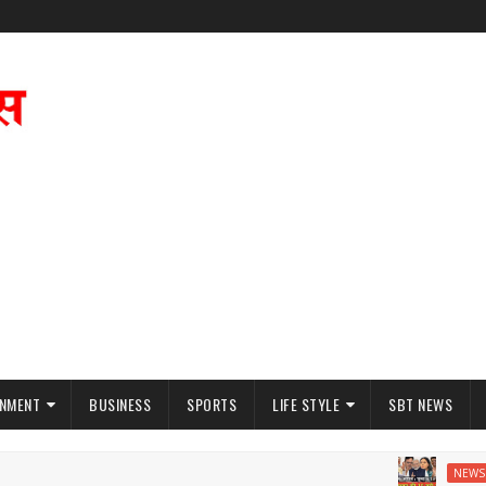
INMENT
BUSINESS
SPORTS
LIFE STYLE
SBT NEWS
06
NEWS