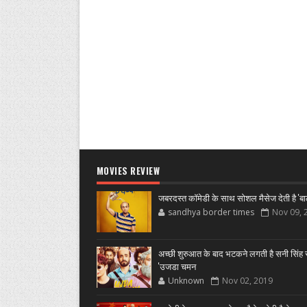
MOVIES REVIEW
जबरदस्त कॉमेडी के साथ सोशल मैसेज देती है 'बा
sandhya border times
Nov 09, 
अच्छी शुरुआत के बाद भटकने लगती है सनी सिंह स
'उजडा चमन
Unknown
Nov 02, 2019