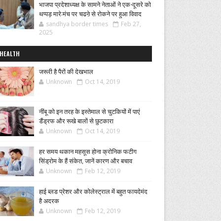
भाजपा प्रदेशाध्यक्ष के सामने नेताओं ने एक-दूसरे को
थप्पड़ मारे:मंच पर चढऩे से रोकने पर हुआ विवाद
sandhya border times
Feb 27,
2025
HEALTH
जरूरी है पैरों की देखभाल
Unknown
Oct 14, 2019
नींबू को इन तरह के इस्तेमाल से चुटकियों में पाएं
डैंड्रफ और रूखे बालों से छुटकारा
Unknown
Oct 14, 2019
हर समय थकान महसूस होना क्रोनिक फटीग
सिंड्रोम के हैं संकेत, जानें कारण और बचाव
Unknown
Feb 12, 2019
हाई ब्लड प्रेशर और कोलेस्ट्राल में बहुत फायदेमंद
है अदरक
Unknown
Feb 12, 2019