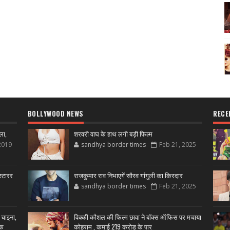
BOLLYWOOD NEWS
RECE
ला,
शरवरी वाघ के हाथ लगी बड़ी फिल्म
2019
sandhya border times
Feb 21, 2025
्टारर
राजकुमार राव निभाएगें सौरव गांगुली का किरदार
sandhya border times
Feb 21, 2025
 चाइना,
विक्की कौशल की फिल्म छावा ने बॉक्स ऑफिस पर मचाया
शक
कोहराम , कमाई 219 करोड़ के पार