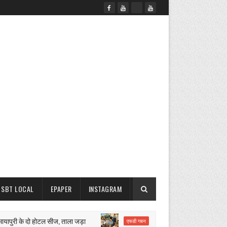
SBT LOCAL
EPAPER
INSTAGRAM
ुरी के दो होटल सीज, ताला जड़ा
मैनेजर पर किसानों के लाखों रुपये ह
एफडी गबन