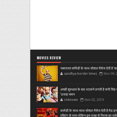
MOVIES REVIEW
जबरदस्त कॉमेडी के साथ सोशल मैसेज देती है 'बा
sandhya border times
Nov 09, 
अच्छी शुरुआत के बाद भटकने लगती है सनी सिंह स
'उजडा चमन
Unknown
Nov 02, 2019
कामेडी के साथ-साथ सोशल मैसेज देती है मेड इन
एक्टिंग तो मस्त लेकिन इस वजह से निराश हुए दर्