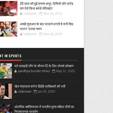
20 साल की हुईं शनाया कपूर, फैमिली और फ्रेंड
संग ऐसे किया बर्थडे सेलिब्रेट
Unknown
Nov 02, 2019
अच्छी शुरुआत के बाद भटकने लगती है सनी सिंह
स्टारर 'उजडा चमन
Unknown
Nov 02, 2019
NT IN SPORTS
प्रो कबड्डी लीग के सीजन 12 के लिए प्लेयर्स ऑक्शन
sandhya border times
May 31, 2025
खेल मंत्रालय करेगा 1500 प्रशिक्षकों की भर्ती
Unknown
Jan 25, 2020
ओलंपिक क्वॉलिफायर में भारतीय पुरुष-महिला टीमों का
निराशाजनक प्रदर्शन