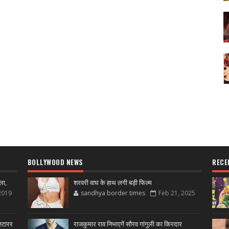
BOLLYWOOD NEWS
RECE
ला,
शरवरी वाघ के हाथ लगी बड़ी फिल्म
2019
sandhya border times
Feb 21, 2025
्टारर
राजकुमार राव निभाएगें सौरव गांगुली का किरदार