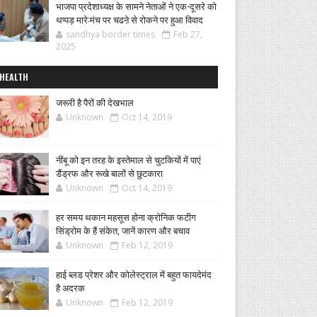
भाजपा प्रदेशाध्यक्ष के सामने नेताओं ने एक-दूसरे को
थप्पड़ मारे:मंच पर चढऩे से रोकने पर हुआ विवाद
sandhya border times
Feb 27,
2025
HEALTH
जरूरी है पैरों की देखभाल
Unknown
Oct 14, 2019
नींबू को इन तरह के इस्तेमाल से चुटकियों में पाएं
डैंड्रफ और रूखे बालों से छुटकारा
Unknown
Oct 14, 2019
हर समय थकान महसूस होना क्रोनिक फटीग
सिंड्रोम के हैं संकेत, जानें कारण और बचाव
Unknown
Feb 12, 2019
हाई ब्लड प्रेशर और कोलेस्ट्राल में बहुत फायदेमंद
है अदरक
Unknown
Feb 12, 2019