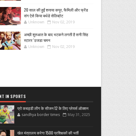
20 साल की हुईं शनाया कपूर, फैमिली और फ्रेंड
संग ऐसे किया बर्थडे सेलिब्रेट
Unknown
Nov 02, 2019
अच्छी शुरुआत के बाद भटकने लगती है सनी सिंह
स्टारर 'उजडा चमन
Unknown
Nov 02, 2019
NT IN SPORTS
प्रो कबड्डी लीग के सीजन 12 के लिए प्लेयर्स ऑक्शन
sandhya border times
May 31, 2025
खेल मंत्रालय करेगा 1500 प्रशिक्षकों की भर्ती