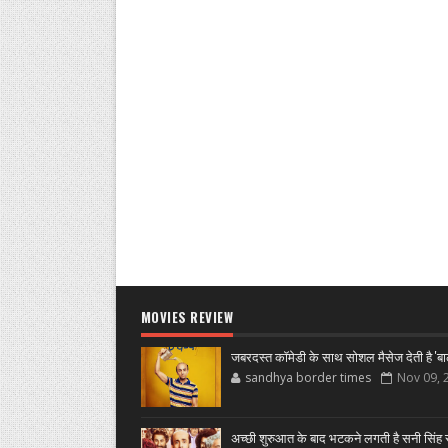
MOVIES REVIEW
जबरदस्त कॉमेडी के साथ सोशल मैसेज देती है 'बा
sandhya border times
Nov 09, 
अच्छी शुरुआत के बाद भटकने लगती है सनी सिंह स