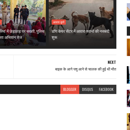
ा
आवारा कुत्ते
मा' में छेड़छाड़ पर सख्ती, पुलिस
डॉग केयर सेंटर में आवारा श्वानों की नसबंदी
ता अभियान तेज
शुरू
NEXT
बाइक के आगे पशु आने से चालक की हुई थी मौत
BLOGGER
DISQUS
FACEBOOK