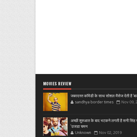
MOVIES REVIEW
जबरदस्त कॉमेडी के साथ सोशल मैसेज देती है 'बा
sandhya border times
Nov 09, 
अच्छी शुरुआत के बाद भटकने लगती है सनी सिंह स
'उजडा चमन
Unknown
Nov 02, 2019