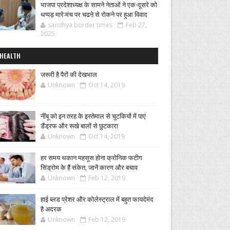
भाजपा प्रदेशाध्यक्ष के सामने नेताओं ने एक-दूसरे को
थप्पड़ मारे:मंच पर चढऩे से रोकने पर हुआ विवाद
sandhya border times
Feb 27,
2025
HEALTH
जरूरी है पैरों की देखभाल
Unknown
Oct 14, 2019
नींबू को इन तरह के इस्तेमाल से चुटकियों में पाएं
डैंड्रफ और रूखे बालों से छुटकारा
Unknown
Oct 14, 2019
हर समय थकान महसूस होना क्रोनिक फटीग
सिंड्रोम के हैं संकेत, जानें कारण और बचाव
Unknown
Feb 12, 2019
हाई ब्लड प्रेशर और कोलेस्ट्राल में बहुत फायदेमंद
है अदरक
Unknown
Feb 12, 2019