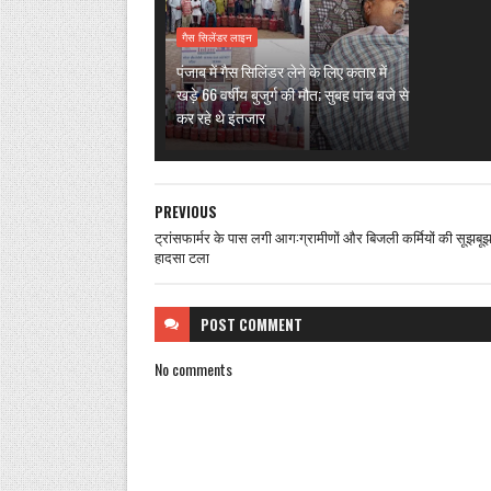
गैस सिलेंडर लाइन
पंजाब में गैस सिलिंडर लेने के लिए कतार में
खड़े 66 वर्षीय बुजुर्ग की मौत; सुबह पांच बजे से
कर रहे थे इंतजार
PREVIOUS
ट्रांसफार्मर के पास लगी आग:ग्रामीणों और बिजली कर्मियों की सूझबूझ 
हादसा टला
POST
COMMENT
No comments