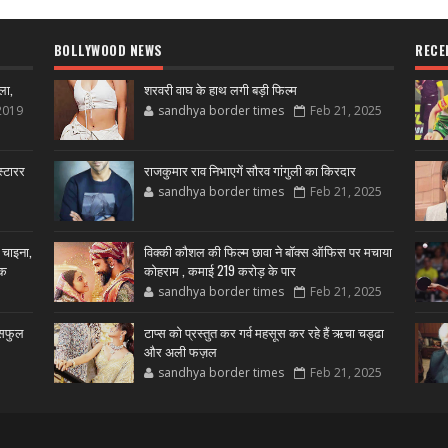
BOLLYWOOD NEWS
RECE
ला,
शरवरी वाघ के हाथ लगी बड़ी फिल्म
2019
sandhya border times
Feb 21, 2025
्टारर
राजकुमार राव निभाएगें सौरव गांगुली का किरदार
sandhya border times
Feb 21, 2025
 चाइना,
विक्की कौशल की फिल्म छावा ने बॉक्स ऑफिस पर मचाया
शक
कोहराम , कमाई 219 करोड़ के पार
sandhya border times
Feb 21, 2025
उसफुल
टाप्स को प्रस्तुत कर गर्व महसूस कर रहे हैं ऋचा चड्ढा
और अली फज़ल
sandhya border times
Feb 21, 2025