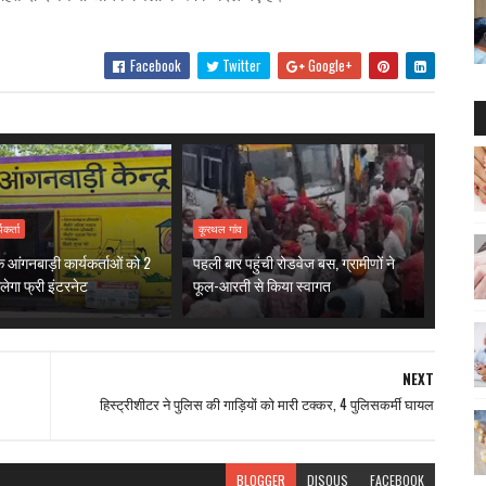
Facebook
Twitter
Google+
यकर्ता
कूरथल गांव
 आंगनबाड़ी कार्यकर्ताओं को 2
पहली बार पहुंची रोडवेज बस, ग्रामीणों ने
ेगा फ्री इंटरनेट
फूल-आरती से किया स्वागत
NEXT
हिस्ट्रीशीटर ने पुलिस की गाड़ियों को मारी टक्कर, 4 पुलिसकर्मी घायल
BLOGGER
DISQUS
FACEBOOK