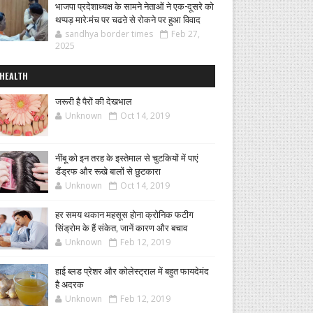
भाजपा प्रदेशाध्यक्ष के सामने नेताओं ने एक-दूसरे को
थप्पड़ मारे:मंच पर चढऩे से रोकने पर हुआ विवाद
sandhya border times
Feb 27,
2025
HEALTH
जरूरी है पैरों की देखभाल
Unknown
Oct 14, 2019
नींबू को इन तरह के इस्तेमाल से चुटकियों में पाएं
डैंड्रफ और रूखे बालों से छुटकारा
Unknown
Oct 14, 2019
हर समय थकान महसूस होना क्रोनिक फटीग
सिंड्रोम के हैं संकेत, जानें कारण और बचाव
Unknown
Feb 12, 2019
हाई ब्लड प्रेशर और कोलेस्ट्राल में बहुत फायदेमंद
है अदरक
Unknown
Feb 12, 2019