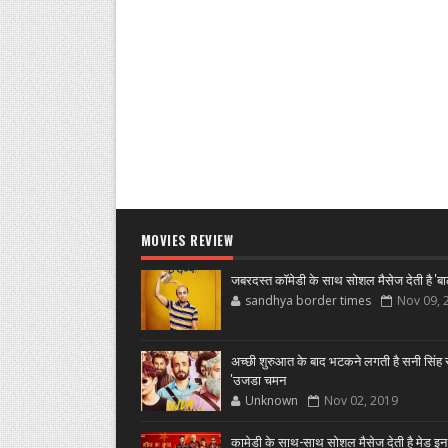
MOVIES REVIEW
जबरदस्त कॉमेडी के साथ सोशल मैसेज देती है 'बा
sandhya border times
Nov 09, 
अच्छी शुरुआत के बाद भटकने लगती है सनी सिंह स
'उजडा चमन
Unknown
Nov 02, 2019
कामेडी के साथ-साथ सोशल मैसेज देती है मेड इन