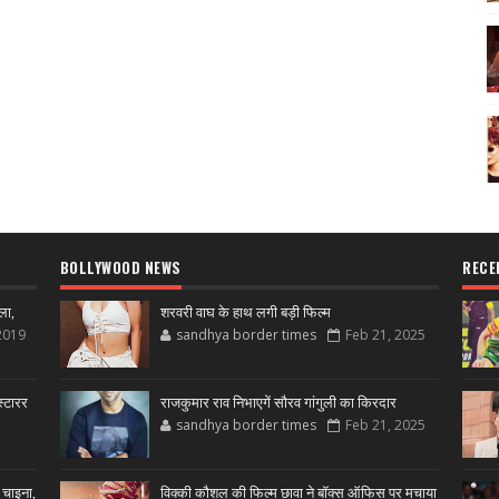
BOLLYWOOD NEWS
RECE
ला,
शरवरी वाघ के हाथ लगी बड़ी फिल्म
2019
sandhya border times
Feb 21, 2025
्टारर
राजकुमार राव निभाएगें सौरव गांगुली का किरदार
sandhya border times
Feb 21, 2025
 चाइना,
विक्की कौशल की फिल्म छावा ने बॉक्स ऑफिस पर मचाया