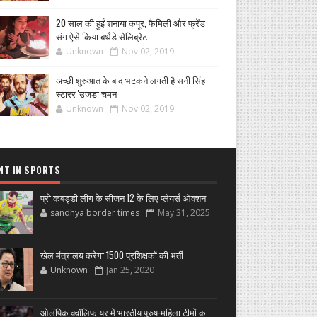
20 साल की हुईं शनाया कपूर, फैमिली और फ्रेंड
संग ऐसे किया बर्थडे सेलिब्रेट
Unknown
Nov 02, 2019
अच्छी शुरुआत के बाद भटकने लगती है सनी सिंह
स्टारर 'उजडा चमन
Unknown
Nov 02, 2019
NT IN SPORTS
प्रो कबड्डी लीग के सीजन 12 के लिए प्लेयर्स ऑक्शन
sandhya border times
May 31, 2025
खेल मंत्रालय करेगा 1500 प्रशिक्षकों की भर्ती
Unknown
Jan 25, 2020
ओलंपिक क्वॉलिफायर में भारतीय पुरुष-महिला टीमों का