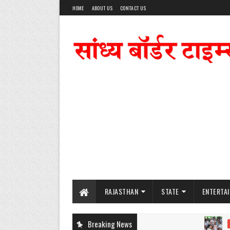
HOME
ABOUT US
CONTACT US
RAJASTHAN
STATE
ENTERTA
Breaking News
परिजनों 