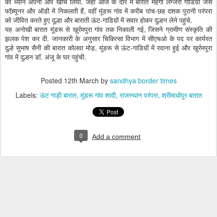
का ध्यान अपनी ओर खींच लिया. जहां आज के दौर में बारातें महंगी लग्जरी गाडिय़ों जैसे
फॉच्र्यूनर और ऑडी में निकलती हैं, वहीं मूंडरू गांव में करीब पांच-छह दशक पुरानी परंपरा
को जीवित करते हुए दूल्हा और बाराती ऊंट-गाडिय़ों में सवार होकर दुल्हन लेने पहुंचे.
यह अनोखी बारात मूंडरू से खुर्रमपुरा गांव तक निकाली गई, जिसने ग्रामीण संस्कृति की
झलक पेश कर दी. जानकारी के अनुसार चिकित्सा विभाग में सीएचओ के पद पर कार्यरत
दुल्हे सुभाष सैनी की बारात कोलवा मोड़, मूंडरू से ऊंट-गाडिय़ों में रवाना हुई और खुर्रमपुरा
गांव में दुल्हन डॉ. अंजू के घर पहुंची.
Posted
12th March
by
sandhya border times
Labels:
ऊंट गाड़ी बारात
मूंडरू गांव शादी
राजस्थान परंपरा
श्रीमाधोपुर बारात
0
Add a comment