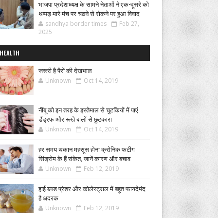
भाजपा प्रदेशाध्यक्ष के सामने नेताओं ने एक-दूसरे को
थप्पड़ मारे:मंच पर चढऩे से रोकने पर हुआ विवाद
sandhya border times
Feb 27,
2025
HEALTH
जरूरी है पैरों की देखभाल
Unknown
Oct 14, 2019
नींबू को इन तरह के इस्तेमाल से चुटकियों में पाएं
डैंड्रफ और रूखे बालों से छुटकारा
Unknown
Oct 14, 2019
हर समय थकान महसूस होना क्रोनिक फटीग
सिंड्रोम के हैं संकेत, जानें कारण और बचाव
Unknown
Feb 12, 2019
हाई ब्लड प्रेशर और कोलेस्ट्राल में बहुत फायदेमंद
है अदरक
Unknown
Feb 12, 2019