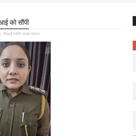
आई को सौंपी
च
,
सीआई ज्योति नायक मामला