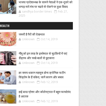
भाजपा प्रदेशाध्यक्ष के सामने नेताओं ने एक-दूसरे को
थप्पड़ मारे:मंच पर चढऩे से रोकने पर हुआ विवाद
sandhya border times
Feb 27,
2025
HEALTH
जरूरी है पैरों की देखभाल
Unknown
Oct 14, 2019
नींबू को इन तरह के इस्तेमाल से चुटकियों में पाएं
डैंड्रफ और रूखे बालों से छुटकारा
Unknown
Oct 14, 2019
हर समय थकान महसूस होना क्रोनिक फटीग
सिंड्रोम के हैं संकेत, जानें कारण और बचाव
Unknown
Feb 12, 2019
हाई ब्लड प्रेशर और कोलेस्ट्राल में बहुत फायदेमंद
है अदरक
Unknown
Feb 12, 2019