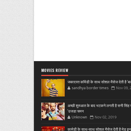
MOVIES REVIEW
जबरदस्त कॉमेडी के साथ सोशल मैसेज देती है 'बा
sandhya border times
Nov 09, 
अच्छी शुरुआत के बाद भटकने लगती है सनी सिंह स
'उजडा चमन
Unknown
Nov 02, 2019
कामेडी के साथ-साथ सोशल मैसेज देती है मेड इन