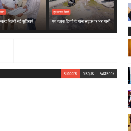
प्लांट
एच ब्लॉक डिग्गी
जल्द मिलेंगी नई सुविधाएं
एच ब्लॉक डिग्गी के पास सड़क पर भरा पानी
BLOGGER
DISQUS
FACEBOOK