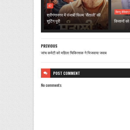
47
किन्नू वैक्सिंग 
श्रीगंगानगर में पंजाबी फिल्म ‘सैंताली’ की
शूटिंग पूरी
किसानों को 
PREVIOUS
जांच कमेटी को महिला चिकित्सक ने भिजवाया जवाब
POST
COMMENT
No comments