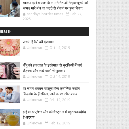
भाजपा प्रदेशाध्यक्ष के सामने नेताओं ने एक-दूसरे को
थप्पड़ मारे:मंच पर चढऩे से रोकने पर हुआ विवाद
sandhya border times
Feb 27,
2025
HEALTH
जरूरी है पैरों की देखभाल
Unknown
Oct 14, 2019
नींबू को इन तरह के इस्तेमाल से चुटकियों में पाएं
डैंड्रफ और रूखे बालों से छुटकारा
Unknown
Oct 14, 2019
हर समय थकान महसूस होना क्रोनिक फटीग
सिंड्रोम के हैं संकेत, जानें कारण और बचाव
Unknown
Feb 12, 2019
हाई ब्लड प्रेशर और कोलेस्ट्राल में बहुत फायदेमंद
है अदरक
Unknown
Feb 12, 2019