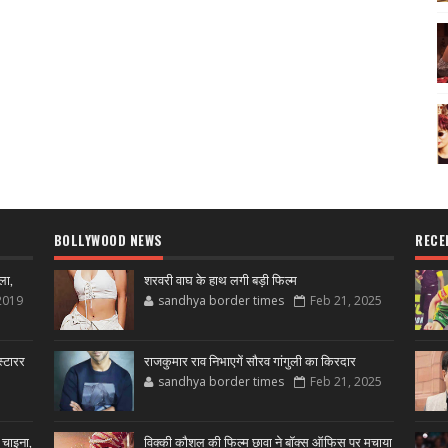
BOLLYWOOD NEWS
RECE
ला,
शरवरी वाघ के हाथ लगी बड़ी फिल्म
2019
sandhya border times
Feb 21, 2025
्टारर
राजकुमार राव निभाएगें सौरव गांगुली का किरदार
sandhya border times
Feb 21, 2025
 चाइना,
विक्की कौशल की फिल्म छावा ने बॉक्स ऑफिस पर मचाया