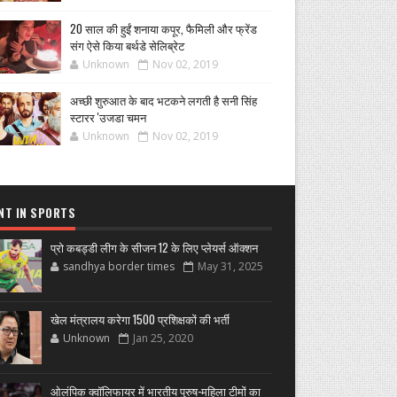
20 साल की हुईं शनाया कपूर, फैमिली और फ्रेंड
संग ऐसे किया बर्थडे सेलिब्रेट
Unknown
Nov 02, 2019
अच्छी शुरुआत के बाद भटकने लगती है सनी सिंह
स्टारर 'उजडा चमन
Unknown
Nov 02, 2019
NT IN SPORTS
प्रो कबड्डी लीग के सीजन 12 के लिए प्लेयर्स ऑक्शन
sandhya border times
May 31, 2025
खेल मंत्रालय करेगा 1500 प्रशिक्षकों की भर्ती
Unknown
Jan 25, 2020
ओलंपिक क्वॉलिफायर में भारतीय पुरुष-महिला टीमों का