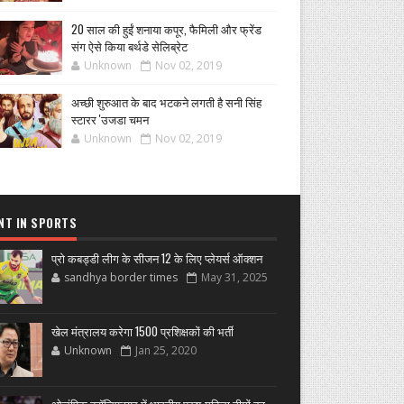
20 साल की हुईं शनाया कपूर, फैमिली और फ्रेंड
संग ऐसे किया बर्थडे सेलिब्रेट
Unknown
Nov 02, 2019
अच्छी शुरुआत के बाद भटकने लगती है सनी सिंह
स्टारर 'उजडा चमन
Unknown
Nov 02, 2019
NT IN SPORTS
प्रो कबड्डी लीग के सीजन 12 के लिए प्लेयर्स ऑक्शन
sandhya border times
May 31, 2025
खेल मंत्रालय करेगा 1500 प्रशिक्षकों की भर्ती
Unknown
Jan 25, 2020