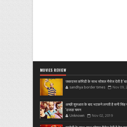
MOVIES REVIEW
जबरदस्त कॉमेडी के साथ सोशल मैसेज देती है 'बा
sandhya border times
Nov 09, 
अच्छी शुरुआत के बाद भटकने लगती है सनी सिंह स
'उजडा चमन
Unknown
Nov 02, 2019