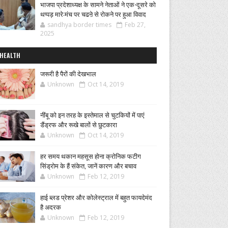
भाजपा प्रदेशाध्यक्ष के सामने नेताओं ने एक-दूसरे को
थप्पड़ मारे:मंच पर चढऩे से रोकने पर हुआ विवाद
sandhya border times
Feb 27,
2025
HEALTH
जरूरी है पैरों की देखभाल
Unknown
Oct 14, 2019
नींबू को इन तरह के इस्तेमाल से चुटकियों में पाएं
डैंड्रफ और रूखे बालों से छुटकारा
Unknown
Oct 14, 2019
हर समय थकान महसूस होना क्रोनिक फटीग
सिंड्रोम के हैं संकेत, जानें कारण और बचाव
Unknown
Feb 12, 2019
हाई ब्लड प्रेशर और कोलेस्ट्राल में बहुत फायदेमंद
है अदरक
Unknown
Feb 12, 2019