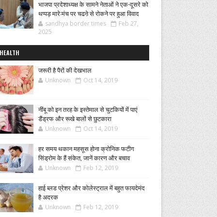
भाजपा प्रदेशाध्यक्ष के सामने नेताओं ने एक-दूसरे को
थप्पड़ मारे:मंच पर चढऩे से रोकने पर हुआ विवाद
sandhya border times
Feb 27,
2025
HEALTH
जरूरी है पैरों की देखभाल
Unknown
Oct 14, 2019
नींबू को इन तरह के इस्तेमाल से चुटकियों में पाएं
डैंड्रफ और रूखे बालों से छुटकारा
Unknown
Oct 14, 2019
हर समय थकान महसूस होना क्रोनिक फटीग
सिंड्रोम के हैं संकेत, जानें कारण और बचाव
Unknown
Feb 12, 2019
हाई ब्लड प्रेशर और कोलेस्ट्राल में बहुत फायदेमंद
है अदरक
Unknown
Feb 12, 2019