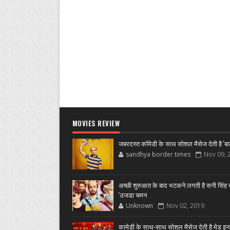
MOVIES REVIEW
जबरदस्त कॉमेडी के साथ सोशल मैसेज देती है 'बा
sandhya border times
Nov 09, 
अच्छी शुरुआत के बाद भटकने लगती है सनी सिंह स
'उजडा चमन
Unknown
Nov 02, 2019
कामेडी के साथ-साथ सोशल मैसेज देती है मेड इन