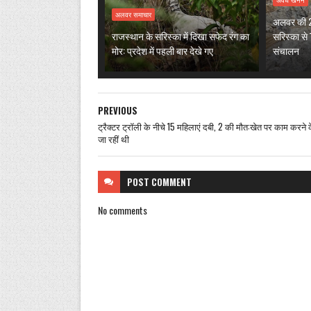
अवैध खनन
अलवर समाचार
अलवर की 22
राजस्थान के सरिस्का में दिखा सफेद रंग का
सरिस्का से 1
मोर: प्रदेश में पहली बार देखे गए
संचालन
PREVIOUS
ट्रैक्टर ट्रॉली के नीचे 15 महिलाएं दबी, 2 की मौत:खेत पर काम करने 
जा रहीं थी
POST
COMMENT
No comments