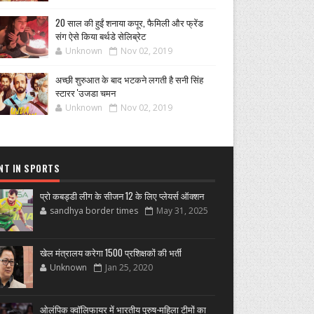
20 साल की हुईं शनाया कपूर, फैमिली और फ्रेंड
संग ऐसे किया बर्थडे सेलिब्रेट
Unknown
Nov 02, 2019
अच्छी शुरुआत के बाद भटकने लगती है सनी सिंह
स्टारर 'उजडा चमन
Unknown
Nov 02, 2019
NT IN SPORTS
प्रो कबड्डी लीग के सीजन 12 के लिए प्लेयर्स ऑक्शन
sandhya border times
May 31, 2025
खेल मंत्रालय करेगा 1500 प्रशिक्षकों की भर्ती
Unknown
Jan 25, 2020
ओलंपिक क्वॉलिफायर में भारतीय पुरुष-महिला टीमों का