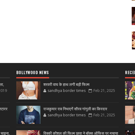
BOLLYWOOD NEWS
RECE
ला,
शरवरी वाघ के हाथ लगी बड़ी फिल्म
2019
sandhya border times
Feb 21, 2025
्टारर
राजकुमार राव निभाएगें सौरव गांगुली का किरदार
sandhya border times
Feb 21, 2025
 चाइना,
विक्की कौशल की फिल्म छावा ने बॉक्स ऑफिस पर मचाया