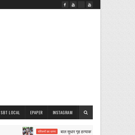
SBT LOCAL
EPAPER
INSTAGRAM
बाल सुधार गृह हत्याकांड पर बवाल
परिजनों का धरना
नगर परिषद क