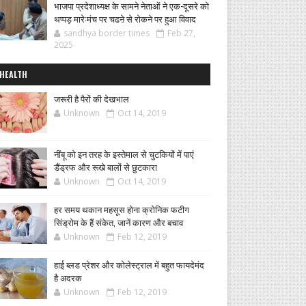
भाजपा प्रदेशाध्यक्ष के सामने नेताओं ने एक-दूसरे को
थप्पड़ मारे:मंच पर चढऩे से रोकने पर हुआ विवाद
sandhya border times
Feb 27,
2025
HEALTH
जरूरी है पैरों की देखभाल
Unknown
Oct 14, 2019
नींबू को इन तरह के इस्तेमाल से चुटकियों में पाएं
डैंड्रफ और रूखे बालों से छुटकारा
Unknown
Oct 14, 2019
हर समय थकान महसूस होना क्रोनिक फटीग
सिंड्रोम के हैं संकेत, जानें कारण और बचाव
Unknown
Feb 12, 2019
हाई ब्लड प्रेशर और कोलेस्ट्राल में बहुत फायदेमंद
है अदरक
Unknown
Feb 12, 2019