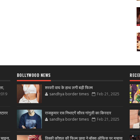
BOLLYWOOD NEWS
RECE
ला,
शरवरी वाघ के हाथ लगी बड़ी फिल्म
2019
sandhya border times
Feb 21, 2025
्टारर
राजकुमार राव निभाएगें सौरव गांगुली का किरदार
sandhya border times
Feb 21, 2025
 चाइना,
विक्की कौशल की फिल्म छावा ने बॉक्स ऑफिस पर मचाया