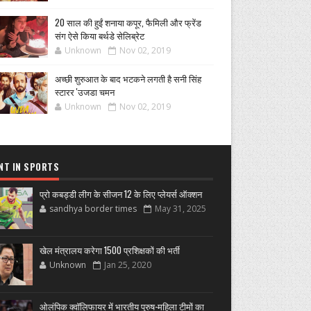
20 साल की हुईं शनाया कपूर, फैमिली और फ्रेंड
संग ऐसे किया बर्थडे सेलिब्रेट
Unknown
Nov 02, 2019
अच्छी शुरुआत के बाद भटकने लगती है सनी सिंह
स्टारर 'उजडा चमन
Unknown
Nov 02, 2019
NT IN SPORTS
प्रो कबड्डी लीग के सीजन 12 के लिए प्लेयर्स ऑक्शन
sandhya border times
May 31, 2025
खेल मंत्रालय करेगा 1500 प्रशिक्षकों की भर्ती
Unknown
Jan 25, 2020
ओलंपिक क्वॉलिफायर में भारतीय पुरुष-महिला टीमों का