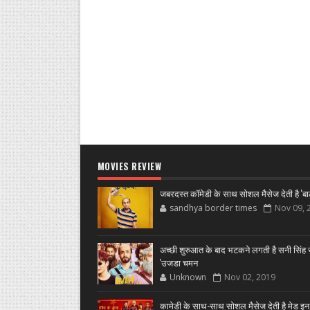
MOVIES REVIEW
जबरदस्त कॉमेडी के साथ सोशल मैसेज देती है 'बा
sandhya border times
Nov 09, 
अच्छी शुरुआत के बाद भटकने लगती है सनी सिंह स
'उजडा चमन
Unknown
Nov 02, 2019
कामेडी के साथ-साथ सोशल मैसेज देती है मेड इन