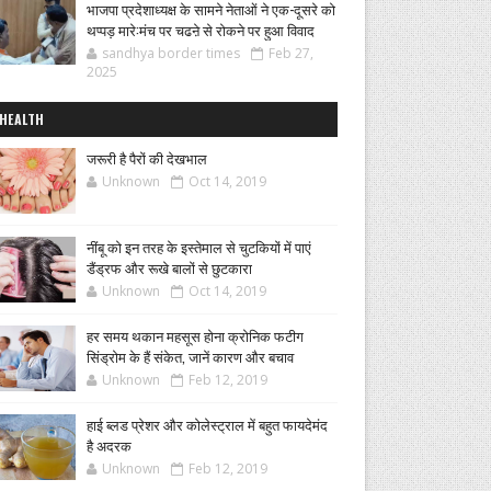
भाजपा प्रदेशाध्यक्ष के सामने नेताओं ने एक-दूसरे को
थप्पड़ मारे:मंच पर चढऩे से रोकने पर हुआ विवाद
sandhya border times
Feb 27,
2025
HEALTH
जरूरी है पैरों की देखभाल
Unknown
Oct 14, 2019
नींबू को इन तरह के इस्तेमाल से चुटकियों में पाएं
डैंड्रफ और रूखे बालों से छुटकारा
Unknown
Oct 14, 2019
हर समय थकान महसूस होना क्रोनिक फटीग
सिंड्रोम के हैं संकेत, जानें कारण और बचाव
Unknown
Feb 12, 2019
हाई ब्लड प्रेशर और कोलेस्ट्राल में बहुत फायदेमंद
है अदरक
Unknown
Feb 12, 2019