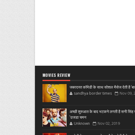
MOVIES REVIEW
जबरदस्त कॉमेडी के साथ सोशल मैसेज देती है 'बा
sandhya border times
Nov 09, 
अच्छी शुरुआत के बाद भटकने लगती है सनी सिंह स
'उजडा चमन
Unknown
Nov 02, 2019