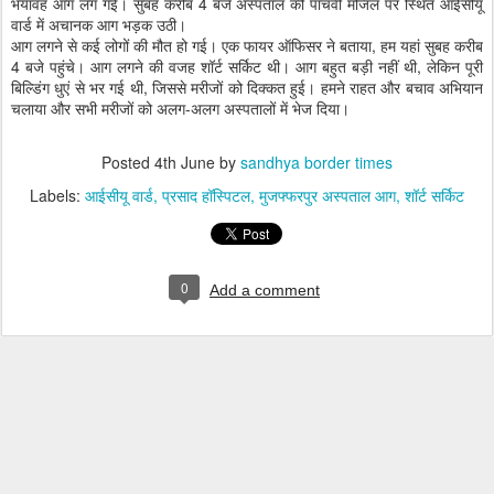
भयावह आग लग गई। सुबह करीब 4 बजे अस्पताल की पांचवीं मंजिल पर स्थित आईसीयू
वार्ड में अचानक आग भड़क उठी।
आग लगने से कई लोगों की मौत हो गई। एक फायर ऑफिसर ने बताया, हम यहां सुबह करीब
4 बजे पहुंचे। आग लगने की वजह शॉर्ट सर्किट थी। आग बहुत बड़ी नहीं थी, लेकिन पूरी
बिल्डिंग धुएं से भर गई थी, जिससे मरीजों को दिक्कत हुई। हमने राहत और बचाव अभियान
चलाया और सभी मरीजों को अलग-अलग अस्पतालों में भेज दिया।
Posted
4th June
by
sandhya border times
Labels:
आईसीयू वार्ड
प्रसाद हॉस्पिटल
मुजफ्फरपुर अस्पताल आग
शॉर्ट सर्किट
0
Add a comment