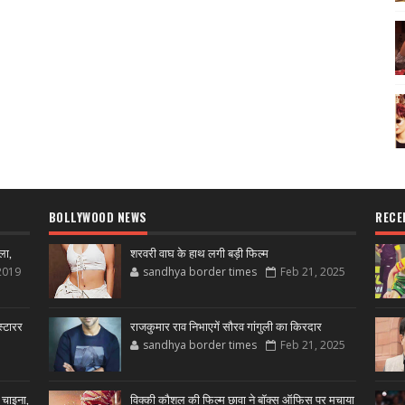
BOLLYWOOD NEWS
RECE
ला,
शरवरी वाघ के हाथ लगी बड़ी फिल्म
2019
sandhya border times
Feb 21, 2025
्टारर
राजकुमार राव निभाएगें सौरव गांगुली का किरदार
sandhya border times
Feb 21, 2025
 चाइना,
विक्की कौशल की फिल्म छावा ने बॉक्स ऑफिस पर मचाया