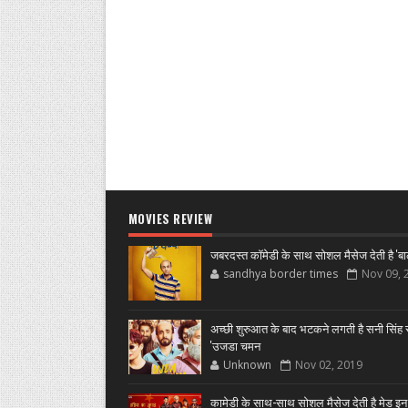
MOVIES REVIEW
जबरदस्त कॉमेडी के साथ सोशल मैसेज देती है 'बा
sandhya border times
Nov 09, 
अच्छी शुरुआत के बाद भटकने लगती है सनी सिंह स
'उजडा चमन
Unknown
Nov 02, 2019
कामेडी के साथ-साथ सोशल मैसेज देती है मेड इन