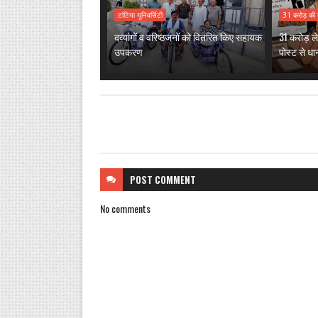
टांटिया यूनिवर्सिटी
31 करोड़ की 
दव्यांगों व वरिष्ठजनों को वितरित किए सहायक
31 करोड़ ल
उपकरण
पोस्ट से धा
POST
COMMENT
No comments