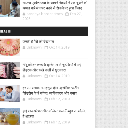
भाजपा प्रदेशाध्यक्ष के सामने नेताओं ने एक-दूसरे को
थप्पड़ मारे:मंच पर चढऩे से रोकने पर हुआ विवाद
sandhya border times
Feb 27,
2025
HEALTH
जरूरी है पैरों की देखभाल
Unknown
Oct 14, 2019
नींबू को इन तरह के इस्तेमाल से चुटकियों में पाएं
डैंड्रफ और रूखे बालों से छुटकारा
Unknown
Oct 14, 2019
हर समय थकान महसूस होना क्रोनिक फटीग
सिंड्रोम के हैं संकेत, जानें कारण और बचाव
Unknown
Feb 12, 2019
हाई ब्लड प्रेशर और कोलेस्ट्राल में बहुत फायदेमंद
है अदरक
Unknown
Feb 12, 2019