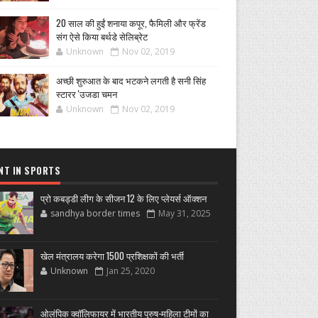
20 साल की हुईं शनाया कपूर, फैमिली और फ्रेंड
संग ऐसे किया बर्थडे सेलिब्रेट
Unknown
Nov 02, 2019
अच्छी शुरुआत के बाद भटकने लगती है सनी सिंह
स्टारर 'उजडा चमन
Unknown
Nov 02, 2019
NT IN SPORTS
प्रो कबड्डी लीग के सीजन 12 के लिए प्लेयर्स ऑक्शन
sandhya border times
May 31, 2025
खेल मंत्रालय करेगा 1500 प्रशिक्षकों की भर्ती
Unknown
Jan 25, 2020
ओलंपिक क्वॉलिफायर में भारतीय पुरुष-महिला टीमों का