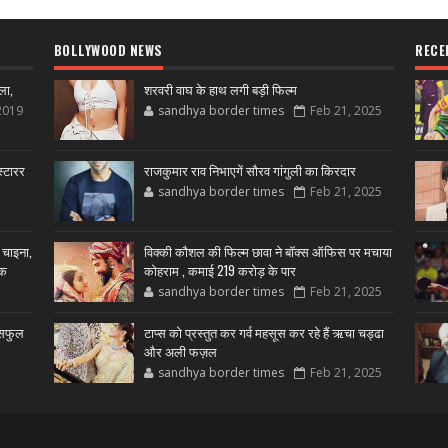
BOLLYWOOD NEWS
RECE
ला,
शरवरी वाघ के हाथ लगी बड़ी फिल्म
2019
sandhya border times
Feb 21, 2025
्टारर
राजकुमार राव निभाएगें सौरव गांगुली का किरदार
sandhya border times
Feb 21, 2025
 चाइना,
विक्की कौशल की फिल्म छावा ने बॉक्स ऑफिस पर मचाया
शक
कोहराम , कमाई 219 करोड़ के पार
sandhya border times
Feb 21, 2025
उसफुल
टाप्स को प्रस्तुत कर गर्व महसूस कर रहे हैं ऋचा चड्ढा
और अली फज़ल
sandhya border times
Feb 21, 2025