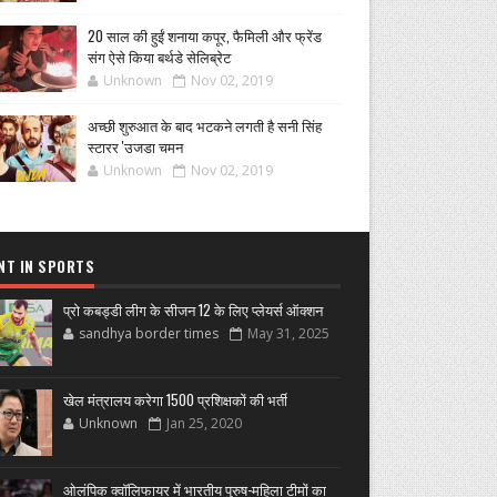
20 साल की हुईं शनाया कपूर, फैमिली और फ्रेंड
संग ऐसे किया बर्थडे सेलिब्रेट
Unknown
Nov 02, 2019
अच्छी शुरुआत के बाद भटकने लगती है सनी सिंह
स्टारर 'उजडा चमन
Unknown
Nov 02, 2019
NT IN SPORTS
प्रो कबड्डी लीग के सीजन 12 के लिए प्लेयर्स ऑक्शन
sandhya border times
May 31, 2025
खेल मंत्रालय करेगा 1500 प्रशिक्षकों की भर्ती
Unknown
Jan 25, 2020
ओलंपिक क्वॉलिफायर में भारतीय पुरुष-महिला टीमों का