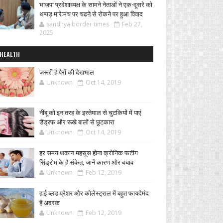
भाजपा प्रदेशाध्यक्ष के सामने नेताओं ने एक-दूसरे को
थप्पड़ मारे:मंच पर चढऩे से रोकने पर हुआ विवाद
sandhya border times
Feb 27,
2025
HEALTH
जरूरी है पैरों की देखभाल
Unknown
Oct 14, 2019
नींबू को इन तरह के इस्तेमाल से चुटकियों में पाएं
डैंड्रफ और रूखे बालों से छुटकारा
Unknown
Oct 14, 2019
हर समय थकान महसूस होना क्रोनिक फटीग
सिंड्रोम के हैं संकेत, जानें कारण और बचाव
Unknown
Feb 12, 2019
हाई ब्लड प्रेशर और कोलेस्ट्राल में बहुत फायदेमंद
है अदरक
Unknown
Feb 12, 2019