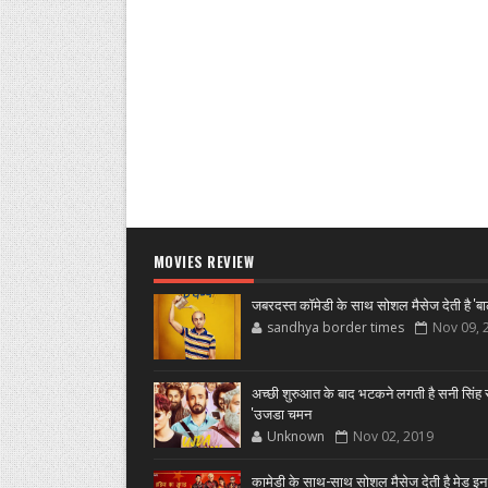
MOVIES REVIEW
जबरदस्त कॉमेडी के साथ सोशल मैसेज देती है 'बा
sandhya border times
Nov 09, 
अच्छी शुरुआत के बाद भटकने लगती है सनी सिंह स
'उजडा चमन
Unknown
Nov 02, 2019
कामेडी के साथ-साथ सोशल मैसेज देती है मेड इन