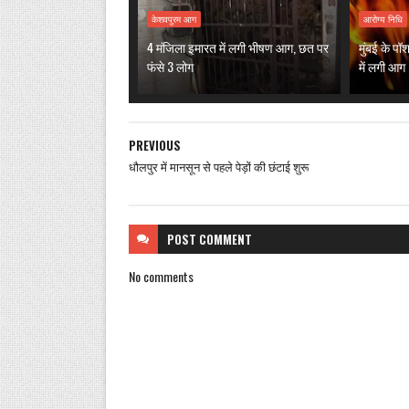
केशवपुरम आग
आरोग्य निधि
4 मंजिला इमारत में लगी भीषण आग, छत पर
मुंबई के पॉ
फंसे 3 लोग
में लगी आग
PREVIOUS
धौलपुर में मानसून से पहले पेड़ों की छंटाई शुरू
POST
COMMENT
No comments