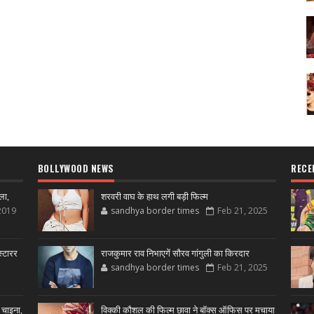
BOLLYWOOD NEWS
RECE
ला,
शरवरी वाघ के हाथ लगी बड़ी फिल्म
2019
sandhya border times
Feb 21, 2025
्टारर
राजकुमार राव निभाएगें सौरव गांगुली का किरदार
sandhya border times
Feb 21, 2025
 चाइना,
विक्की कौशल की फिल्म छावा ने बॉक्स ऑफिस पर मचाया