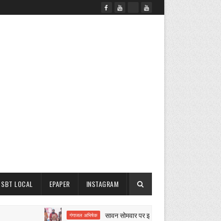
SBT LOCAL
EPAPER
INSTAGRAM
सावन सोमवार पर झारखंड महादेव का गंगाजल से होगा महाशिव
गंगाजल अभिषेक