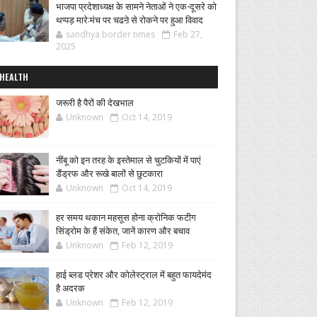
भाजपा प्रदेशाध्यक्ष के सामने नेताओं ने एक-दूसरे को
थप्पड़ मारे:मंच पर चढऩे से रोकने पर हुआ विवाद
sandhya border times
Feb 27,
2025
HEALTH
जरूरी है पैरों की देखभाल
Unknown
Oct 14, 2019
नींबू को इन तरह के इस्तेमाल से चुटकियों में पाएं
डैंड्रफ और रूखे बालों से छुटकारा
Unknown
Oct 14, 2019
हर समय थकान महसूस होना क्रोनिक फटीग
सिंड्रोम के हैं संकेत, जानें कारण और बचाव
Unknown
Feb 12, 2019
हाई ब्लड प्रेशर और कोलेस्ट्राल में बहुत फायदेमंद
है अदरक
Unknown
Feb 12, 2019