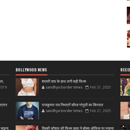
BOLLYWOOD NEWS
RECE
ला,
शरवरी वाघ के हाथ लगी बड़ी फिल्म
2019
sandhya border times
Feb 21, 2025
्टारर
राजकुमार राव निभाएगें सौरव गांगुली का किरदार
sandhya border times
Feb 21, 2025
 चाइना,
विक्की कौशल की फिल्म छावा ने बॉक्स ऑफिस पर मचाया