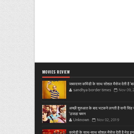
MOVIES REVIEW
जबरदस्त कॉमेडी के साथ सोशल मैसेज देती है 'बा
sandhya border times
Nov 09, 
अच्छी शुरुआत के बाद भटकने लगती है सनी सिंह स
'उजडा चमन
Unknown
Nov 02, 2019
कामेडी के साथ-साथ सोशल मैसेज देती है मेड इन