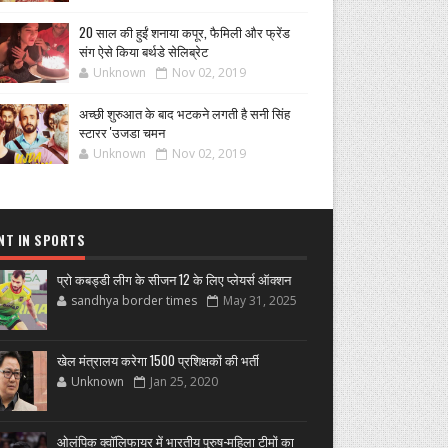
20 साल की हुईं शनाया कपूर, फैमिली और फ्रेंड
संग ऐसे किया बर्थडे सेलिब्रेट
Unknown
Nov 02, 2019
अच्छी शुरुआत के बाद भटकने लगती है सनी सिंह
स्टारर 'उजडा चमन
Unknown
Nov 02, 2019
NT IN SPORTS
प्रो कबड्डी लीग के सीजन 12 के लिए प्लेयर्स ऑक्शन
sandhya border times
May 31, 2025
खेल मंत्रालय करेगा 1500 प्रशिक्षकों की भर्ती
Unknown
Jan 25, 2020
ओलंपिक क्वॉलिफायर में भारतीय पुरुष-महिला टीमों का