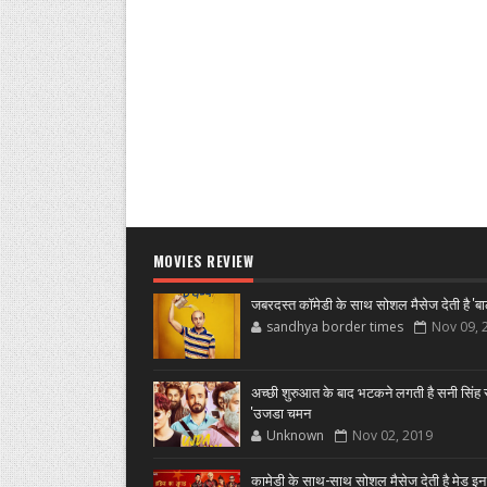
MOVIES REVIEW
जबरदस्त कॉमेडी के साथ सोशल मैसेज देती है 'बा
sandhya border times
Nov 09, 
अच्छी शुरुआत के बाद भटकने लगती है सनी सिंह स
'उजडा चमन
Unknown
Nov 02, 2019
कामेडी के साथ-साथ सोशल मैसेज देती है मेड इन