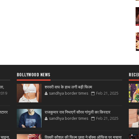
BOLLYWOOD NEWS
RECE
ला,
शरवरी वाघ के हाथ लगी बड़ी फिल्म
2019
sandhya border times
Feb 21, 2025
्टारर
राजकुमार राव निभाएगें सौरव गांगुली का किरदार
sandhya border times
Feb 21, 2025
 चाइना,
विक्की कौशल की फिल्म छावा ने बॉक्स ऑफिस पर मचाया