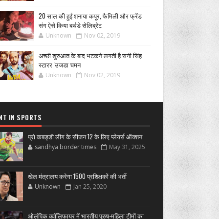
20 साल की हुईं शनाया कपूर, फैमिली और फ्रेंड
संग ऐसे किया बर्थडे सेलिब्रेट
Unknown
Nov 02, 2019
अच्छी शुरुआत के बाद भटकने लगती है सनी सिंह
स्टारर 'उजडा चमन
Unknown
Nov 02, 2019
NT IN SPORTS
प्रो कबड्डी लीग के सीजन 12 के लिए प्लेयर्स ऑक्शन
sandhya border times
May 31, 2025
खेल मंत्रालय करेगा 1500 प्रशिक्षकों की भर्ती
Unknown
Jan 25, 2020
ओलंपिक क्वॉलिफायर में भारतीय पुरुष-महिला टीमों का