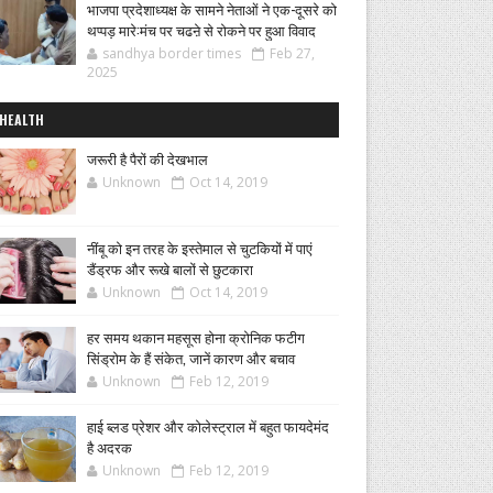
भाजपा प्रदेशाध्यक्ष के सामने नेताओं ने एक-दूसरे को
थप्पड़ मारे:मंच पर चढऩे से रोकने पर हुआ विवाद
sandhya border times
Feb 27,
2025
HEALTH
जरूरी है पैरों की देखभाल
Unknown
Oct 14, 2019
नींबू को इन तरह के इस्तेमाल से चुटकियों में पाएं
डैंड्रफ और रूखे बालों से छुटकारा
Unknown
Oct 14, 2019
हर समय थकान महसूस होना क्रोनिक फटीग
सिंड्रोम के हैं संकेत, जानें कारण और बचाव
Unknown
Feb 12, 2019
हाई ब्लड प्रेशर और कोलेस्ट्राल में बहुत फायदेमंद
है अदरक
Unknown
Feb 12, 2019