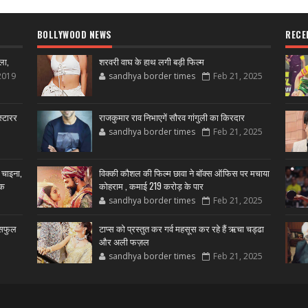
BOLLYWOOD NEWS
RECE
ला,
शरवरी वाघ के हाथ लगी बड़ी फिल्म
2019
sandhya border times
Feb 21, 2025
्टारर
राजकुमार राव निभाएगें सौरव गांगुली का किरदार
sandhya border times
Feb 21, 2025
 चाइना,
विक्की कौशल की फिल्म छावा ने बॉक्स ऑफिस पर मचाया
शक
कोहराम , कमाई 219 करोड़ के पार
sandhya border times
Feb 21, 2025
उसफुल
टाप्स को प्रस्तुत कर गर्व महसूस कर रहे हैं ऋचा चड्ढा
और अली फज़ल
sandhya border times
Feb 21, 2025