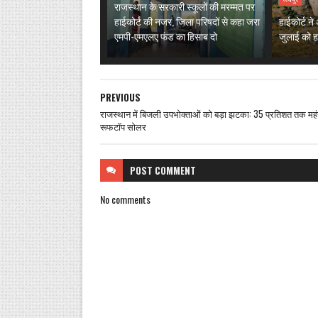
राजस्थान के सरकारी स्कूलों की मरम्मत पर
हाईकोर्ट की नजर, जिला परिषदों से कहा जरा
हाईकोर्ट न
एमपी-एमएलए फंड का हिसाब दो
जुलाई को हा
PREVIOUS
राजस्थान में बिजली उपभोक्ताओं को बड़ा झटका: 35 प्रतिशत तक महं
रूफटॉप सोलर
POST
COMMENT
No comments