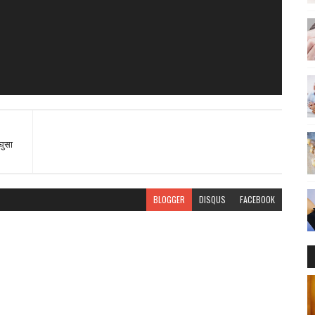
घुसा
BLOGGER
DISQUS
FACEBOOK