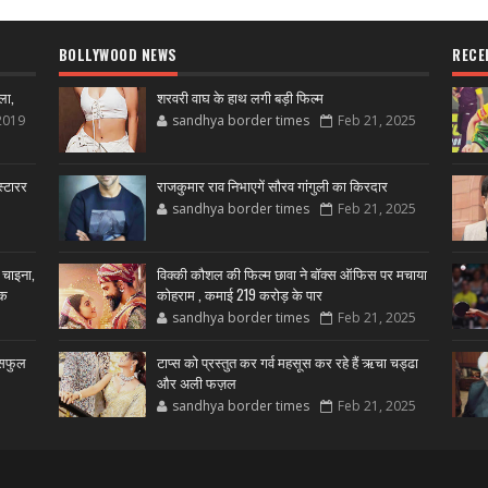
BOLLYWOOD NEWS
RECE
ला,
शरवरी वाघ के हाथ लगी बड़ी फिल्म
2019
sandhya border times
Feb 21, 2025
्टारर
राजकुमार राव निभाएगें सौरव गांगुली का किरदार
sandhya border times
Feb 21, 2025
 चाइना,
विक्की कौशल की फिल्म छावा ने बॉक्स ऑफिस पर मचाया
शक
कोहराम , कमाई 219 करोड़ के पार
sandhya border times
Feb 21, 2025
उसफुल
टाप्स को प्रस्तुत कर गर्व महसूस कर रहे हैं ऋचा चड्ढा
और अली फज़ल
sandhya border times
Feb 21, 2025