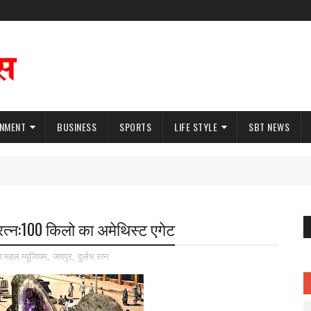
INMENT
BUSINESS
SPORTS
LIFE STYLE
SBT NEWS
भ रत्न:100 किलो का अमेथिस्ट एगेट
 महल म्यूजियम
,
जयपुर
,
दुर्लभ रत्न