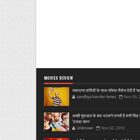
MOVIES REVIEW
जबरदस्त कॉमेडी के साथ सोशल मैसेज देती है 'बा
sandhya border times
Nov 09, 
अच्छी शुरुआत के बाद भटकने लगती है सनी सिंह स
'उजडा चमन
Unknown
Nov 02, 2019