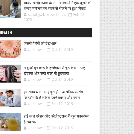
भाजपा प्रदेशाध्यक्ष के सामने नेताओं ने एक-दूसरे को
थप्पड़ मारे:मंच पर चढऩे से रोकने पर हुआ विवाद
sandhya border times
Feb 27,
2025
HEALTH
जरूरी है पैरों की देखभाल
Unknown
Oct 14, 2019
नींबू को इन तरह के इस्तेमाल से चुटकियों में पाएं
डैंड्रफ और रूखे बालों से छुटकारा
Unknown
Oct 14, 2019
हर समय थकान महसूस होना क्रोनिक फटीग
सिंड्रोम के हैं संकेत, जानें कारण और बचाव
Unknown
Feb 12, 2019
हाई ब्लड प्रेशर और कोलेस्ट्राल में बहुत फायदेमंद
है अदरक
Unknown
Feb 12, 2019