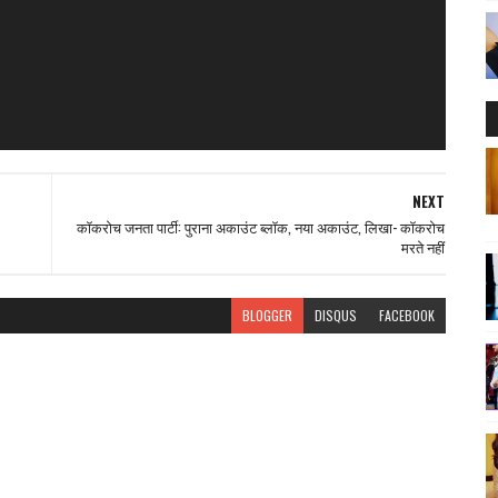
NEXT
कॉकरोच जनता पार्टी: पुराना अकाउंट ब्लॉक, नया अकाउंट, लिखा- कॉकरोच
मरते नहीं
BLOGGER
DISQUS
FACEBOOK