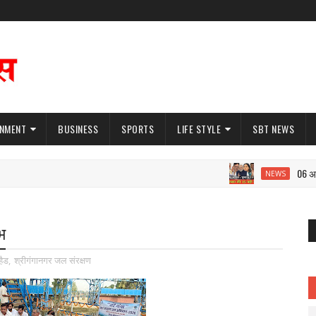
INMENT
BUSINESS
SPORTS
LIFE STYLE
SBT NEWS
06 अगस्त: 
NEWS
भ
हैड
,
श्रीगंगानगर जल संरक्षण