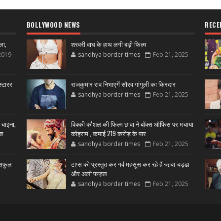
BOLLYWOOD NEWS
RECE
ला,
शरवरी वाघ के हाथ लगी बड़ी फिल्म
2019
sandhya border times
Feb 21, 2025
्टारर
राजकुमार राव निभाएगें सौरव गांगुली का किरदार
sandhya border times
Feb 21, 2025
 चाइना,
विक्की कौशल की फिल्म छावा ने बॉक्स ऑफिस पर मचाया
शक
कोहराम , कमाई 219 करोड़ के पार
sandhya border times
Feb 21, 2025
उसफुल
टाप्स को प्रस्तुत कर गर्व महसूस कर रहे हैं ऋचा चड्ढा
और अली फज़ल
sandhya border times
Feb 21, 2025