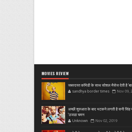
MOVIES REVIEW
जबरदस्त कॉमेडी के साथ सोशल मैसेज देती है 'बा
sandhya border times
Nov 09, 
अच्छी शुरुआत के बाद भटकने लगती है सनी सिंह स
'उजडा चमन
Unknown
Nov 02, 2019