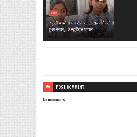
नागौर
स्कूली बच्चों से भरा टेंपो पलटा:टायर निकले से
हुआ बेकाबू, 10 स्टूडेंट्स घायल
POST
COMMENT
No comments