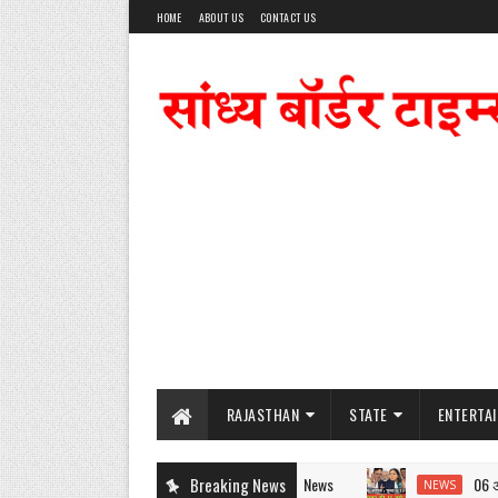
HOME
ABOUT US
CONTACT US
RAJASTHAN
STATE
ENTERTA
Breaking News
06 अगस्त:
NEWS