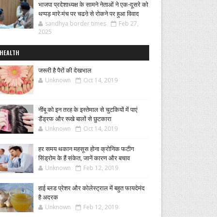
भाजपा प्रदेशाध्यक्ष के सामने नेताओं ने एक-दूसरे को
थप्पड़ मारे:मंच पर चढऩे से रोकने पर हुआ विवाद
sandhya border times
Feb 27,
2025
HEALTH
जरूरी है पैरों की देखभाल
Unknown
Oct 14, 2019
नींबू को इन तरह के इस्तेमाल से चुटकियों में पाएं
डैंड्रफ और रूखे बालों से छुटकारा
Unknown
Oct 14, 2019
हर समय थकान महसूस होना क्रोनिक फटीग
सिंड्रोम के हैं संकेत, जानें कारण और बचाव
Unknown
Feb 12, 2019
हाई ब्लड प्रेशर और कोलेस्ट्राल में बहुत फायदेमंद
है अदरक
Unknown
Feb 12, 2019