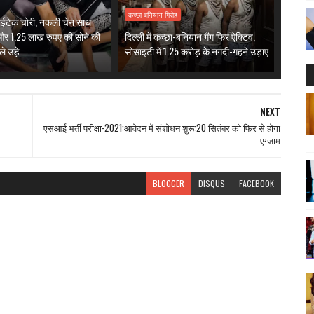
कच्छा बनियान गिरोह
हाईटेक चोरी, नकली चेन साथ
र 1.25 लाख रुपए की सोने की
दिल्ली में कच्छा-बनियान गैंग फिर ऐक्टिव,
े उड़े
सोसाइटी में 1.25 करोड़ के नगदी-गहने उड़ाए
NEXT
एसआई भर्ती परीक्षा-2021:आवेदन में संशोधन शुरू:20 सितंबर को फिर से होगा
एग्जाम
BLOGGER
DISQUS
FACEBOOK