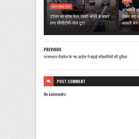
अजमेर
अभय कमांड सेंटर
अजमेर में 
ट्रेलर का ब्रेक फेल, एसपी-बंगले के बाहर
लेकर आए औ
लगा सीसीटीवी-पोल टूटा
असली चेन ल
PREVIOUS
राजस्थान रोडवेज के नए आदेश ने बढ़ाई परीक्षार्थियों की दुविधा
POST
COMMENT
No comments