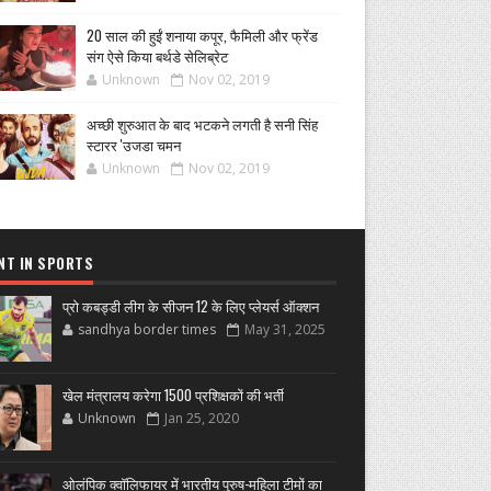
20 साल की हुईं शनाया कपूर, फैमिली और फ्रेंड
संग ऐसे किया बर्थडे सेलिब्रेट
Unknown
Nov 02, 2019
अच्छी शुरुआत के बाद भटकने लगती है सनी सिंह
स्टारर 'उजडा चमन
Unknown
Nov 02, 2019
NT IN SPORTS
प्रो कबड्डी लीग के सीजन 12 के लिए प्लेयर्स ऑक्शन
sandhya border times
May 31, 2025
खेल मंत्रालय करेगा 1500 प्रशिक्षकों की भर्ती
Unknown
Jan 25, 2020
ओलंपिक क्वॉलिफायर में भारतीय पुरुष-महिला टीमों का