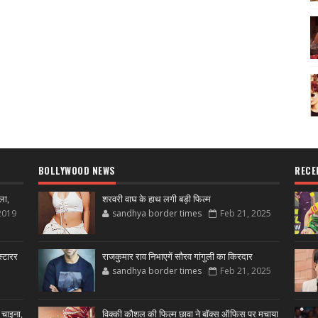
BOLLYWOOD NEWS
RECE
ला,
शरवरी वाघ के हाथ लगी बड़ी फिल्म
2019
sandhya border times
Feb 21, 2025
्टारर
राजकुमार राव निभाएगें सौरव गांगुली का किरदार
sandhya border times
Feb 21, 2025
 चाइना,
विक्की कौशल की फिल्म छावा ने बॉक्स ऑफिस पर मचाया