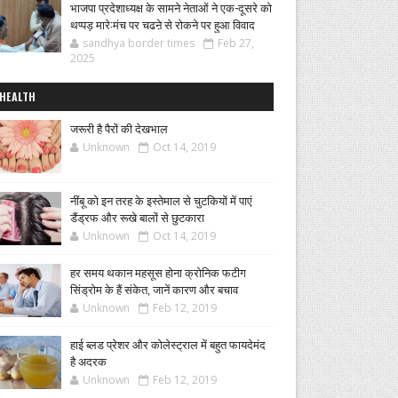
भाजपा प्रदेशाध्यक्ष के सामने नेताओं ने एक-दूसरे को
थप्पड़ मारे:मंच पर चढऩे से रोकने पर हुआ विवाद
sandhya border times
Feb 27,
2025
HEALTH
जरूरी है पैरों की देखभाल
Unknown
Oct 14, 2019
नींबू को इन तरह के इस्तेमाल से चुटकियों में पाएं
डैंड्रफ और रूखे बालों से छुटकारा
Unknown
Oct 14, 2019
हर समय थकान महसूस होना क्रोनिक फटीग
सिंड्रोम के हैं संकेत, जानें कारण और बचाव
Unknown
Feb 12, 2019
हाई ब्लड प्रेशर और कोलेस्ट्राल में बहुत फायदेमंद
है अदरक
Unknown
Feb 12, 2019