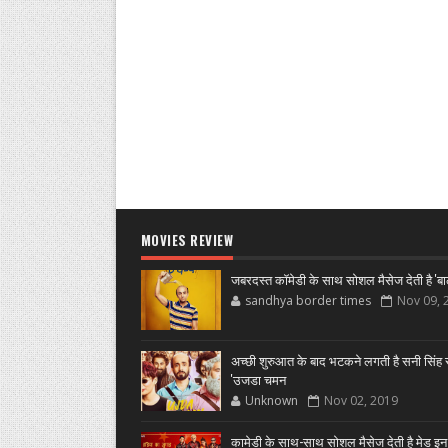
MOVIES REVIEW
जबरदस्त कॉमेडी के साथ सोशल मैसेज देती है 'बा
sandhya border times
Nov 09, 
अच्छी शुरुआत के बाद भटकने लगती है सनी सिंह स
'उजडा चमन
Unknown
Nov 02, 2019
कामेडी के साथ-साथ सोशल मैसेज देती है मेड इन