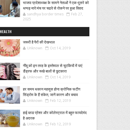
भाजपा प्रदेशाध्यक्ष के सामने नेताओं ने एक-दूसरे को
थप्पड़ मारे:मंच पर चढऩे से रोकने पर हुआ विवाद
sandhya border times
Feb 27,
2025
HEALTH
जरूरी है पैरों की देखभाल
Unknown
Oct 14, 2019
नींबू को इन तरह के इस्तेमाल से चुटकियों में पाएं
डैंड्रफ और रूखे बालों से छुटकारा
Unknown
Oct 14, 2019
हर समय थकान महसूस होना क्रोनिक फटीग
सिंड्रोम के हैं संकेत, जानें कारण और बचाव
Unknown
Feb 12, 2019
हाई ब्लड प्रेशर और कोलेस्ट्राल में बहुत फायदेमंद
है अदरक
Unknown
Feb 12, 2019