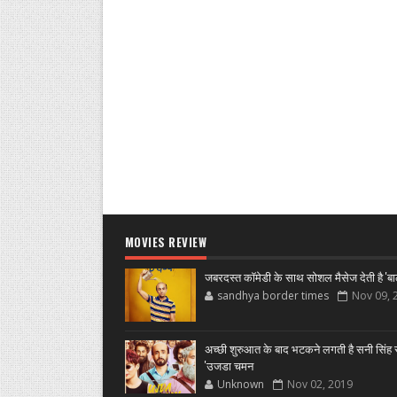
MOVIES REVIEW
जबरदस्त कॉमेडी के साथ सोशल मैसेज देती है 'बा
sandhya border times
Nov 09, 
अच्छी शुरुआत के बाद भटकने लगती है सनी सिंह स
'उजडा चमन
Unknown
Nov 02, 2019