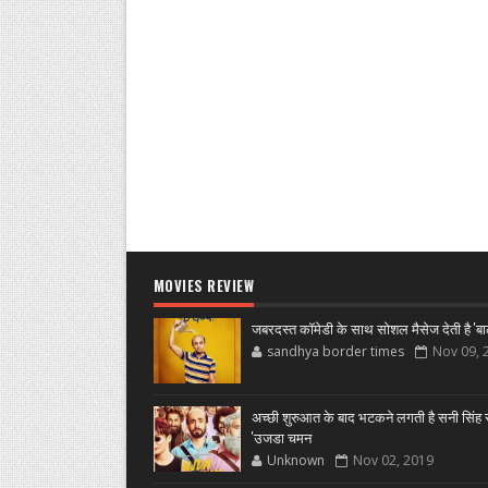
MOVIES REVIEW
जबरदस्त कॉमेडी के साथ सोशल मैसेज देती है 'बा
sandhya border times
Nov 09, 
अच्छी शुरुआत के बाद भटकने लगती है सनी सिंह स
'उजडा चमन
Unknown
Nov 02, 2019