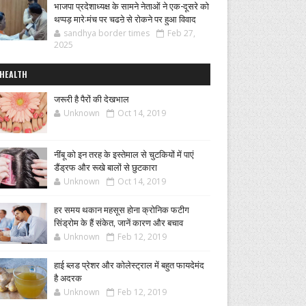
भाजपा प्रदेशाध्यक्ष के सामने नेताओं ने एक-दूसरे को
थप्पड़ मारे:मंच पर चढऩे से रोकने पर हुआ विवाद
sandhya border times
Feb 27,
2025
HEALTH
जरूरी है पैरों की देखभाल
Unknown
Oct 14, 2019
नींबू को इन तरह के इस्तेमाल से चुटकियों में पाएं
डैंड्रफ और रूखे बालों से छुटकारा
Unknown
Oct 14, 2019
हर समय थकान महसूस होना क्रोनिक फटीग
सिंड्रोम के हैं संकेत, जानें कारण और बचाव
Unknown
Feb 12, 2019
हाई ब्लड प्रेशर और कोलेस्ट्राल में बहुत फायदेमंद
है अदरक
Unknown
Feb 12, 2019