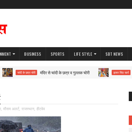
INMENT
BUSINESS
SPORTS
LIFE STYLE
SBT NEWS
मंदिर से चांदी के छत्र व गुल्लक चोरी
इस बार
चांदी के छत्र चोरी
झाबर सिंह खर्रा
ट
श
,
मौसम अलर्ट
,
राजस्थान
,
हीटवेव