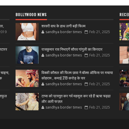
BOLLYWOOD NEWS
RECE
ला,
शरवरी वाघ के हाथ लगी बड़ी फिल्म
2019
sandhya border times
Feb 21, 2025
्टारर
राजकुमार राव निभाएगें सौरव गांगुली का किरदार
sandhya border times
Feb 21, 2025
 चाइना,
विक्की कौशल की फिल्म छावा ने बॉक्स ऑफिस पर मचाया
शक
कोहराम , कमाई 219 करोड़ के पार
sandhya border times
Feb 21, 2025
उसफुल
टाप्स को प्रस्तुत कर गर्व महसूस कर रहे हैं ऋचा चड्ढा
और अली फज़ल
sandhya border times
Feb 21, 2025