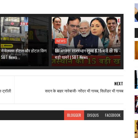
NEWS
र में वेलकम होटल और होटल किंग
06 अगस्त: राजस्थान सुबह 6.15 बजे की 15
 | SBT News
बड़ी खबरें | SBT News
NEXT
र-ट्रॉली
सदन के बाहर नारेबाजी- नरेंदर भी गायब, सिलेंडर भी गायब
BLOGGER
DISQUS
FACEBOOK