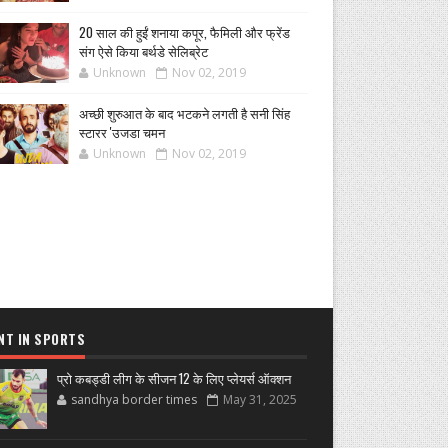
20 साल की हुईं शनाया कपूर, फैमिली और फ्रेंड
संग ऐसे किया बर्थडे सेलिब्रेट
Unknown
Nov 02, 2019
अच्छी शुरुआत के बाद भटकने लगती है सनी सिंह
स्टारर 'उजडा चमन
Unknown
Nov 02, 2019
NT IN SPORTS
प्रो कबड्डी लीग के सीजन 12 के लिए प्लेयर्स ऑक्शन
sandhya border times
May 31, 2025