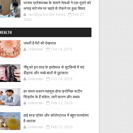
भाजपा प्रदेशाध्यक्ष के सामने नेताओं ने एक-दूसरे को
थप्पड़ मारे:मंच पर चढऩे से रोकने पर हुआ विवाद
sandhya border times
Feb 27,
2025
HEALTH
जरूरी है पैरों की देखभाल
Unknown
Oct 14, 2019
नींबू को इन तरह के इस्तेमाल से चुटकियों में पाएं
डैंड्रफ और रूखे बालों से छुटकारा
Unknown
Oct 14, 2019
हर समय थकान महसूस होना क्रोनिक फटीग
सिंड्रोम के हैं संकेत, जानें कारण और बचाव
Unknown
Feb 12, 2019
हाई ब्लड प्रेशर और कोलेस्ट्राल में बहुत फायदेमंद
है अदरक
Unknown
Feb 12, 2019