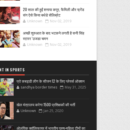
20 साल की हुईं शनाया कपूर, फैमिली और फ्रेंड
संग ऐसे किया बर्थडे सेलिब्रेट
Unknown
Nov 02, 2019
अच्छी शुरुआत के बाद भटकने लगती है सनी सिंह
स्टारर 'उजडा चमन
Unknown
Nov 02, 2019
NT IN SPORTS
प्रो कबड्डी लीग के सीजन 12 के लिए प्लेयर्स ऑक्शन
sandhya border times
May 31, 2025
खेल मंत्रालय करेगा 1500 प्रशिक्षकों की भर्ती
Unknown
Jan 25, 2020
ओलंपिक क्वॉलिफायर में भारतीय पुरुष-महिला टीमों का