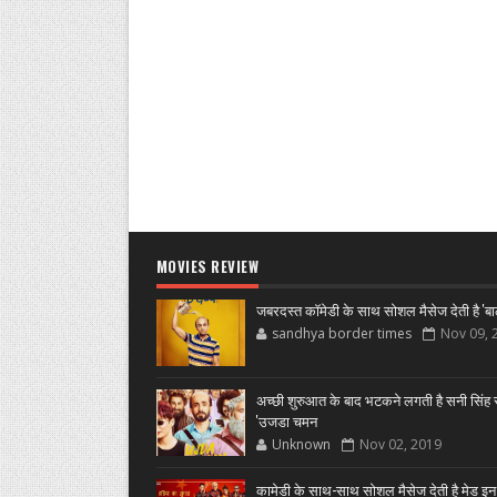
MOVIES REVIEW
जबरदस्त कॉमेडी के साथ सोशल मैसेज देती है 'बा
sandhya border times
Nov 09, 
अच्छी शुरुआत के बाद भटकने लगती है सनी सिंह स
'उजडा चमन
Unknown
Nov 02, 2019
कामेडी के साथ-साथ सोशल मैसेज देती है मेड इन