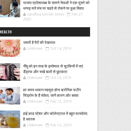
भाजपा प्रदेशाध्यक्ष के सामने नेताओं ने एक-दूसरे को
थप्पड़ मारे:मंच पर चढऩे से रोकने पर हुआ विवाद
sandhya border times
Feb 27,
2025
HEALTH
जरूरी है पैरों की देखभाल
Unknown
Oct 14, 2019
नींबू को इन तरह के इस्तेमाल से चुटकियों में पाएं
डैंड्रफ और रूखे बालों से छुटकारा
Unknown
Oct 14, 2019
हर समय थकान महसूस होना क्रोनिक फटीग
सिंड्रोम के हैं संकेत, जानें कारण और बचाव
Unknown
Feb 12, 2019
हाई ब्लड प्रेशर और कोलेस्ट्राल में बहुत फायदेमंद
है अदरक
Unknown
Feb 12, 2019