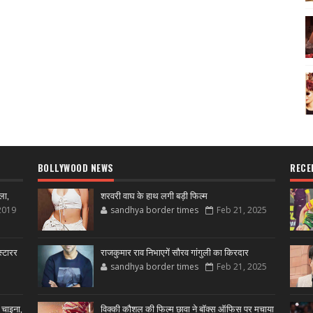
BOLLYWOOD NEWS
RECE
ला,
शरवरी वाघ के हाथ लगी बड़ी फिल्म
2019
sandhya border times
Feb 21, 2025
्टारर
राजकुमार राव निभाएगें सौरव गांगुली का किरदार
sandhya border times
Feb 21, 2025
 चाइना,
विक्की कौशल की फिल्म छावा ने बॉक्स ऑफिस पर मचाया