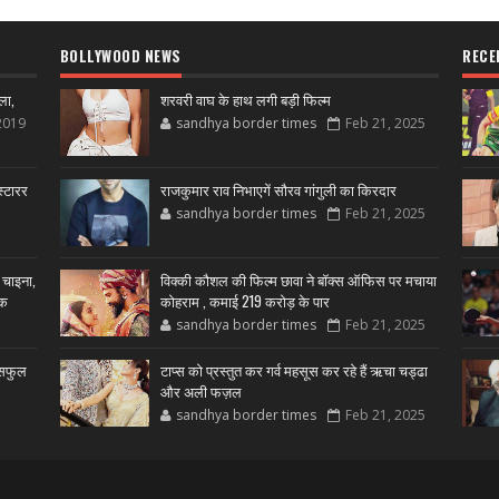
BOLLYWOOD NEWS
RECE
ला,
शरवरी वाघ के हाथ लगी बड़ी फिल्म
2019
sandhya border times
Feb 21, 2025
्टारर
राजकुमार राव निभाएगें सौरव गांगुली का किरदार
sandhya border times
Feb 21, 2025
 चाइना,
विक्की कौशल की फिल्म छावा ने बॉक्स ऑफिस पर मचाया
शक
कोहराम , कमाई 219 करोड़ के पार
sandhya border times
Feb 21, 2025
उसफुल
टाप्स को प्रस्तुत कर गर्व महसूस कर रहे हैं ऋचा चड्ढा
और अली फज़ल
sandhya border times
Feb 21, 2025