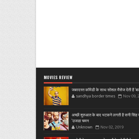
MOVIES REVIEW
जबरदस्त कॉमेडी के साथ सोशल मैसेज देती है 'बा
sandhya border times
Nov 09, 
अच्छी शुरुआत के बाद भटकने लगती है सनी सिंह स
'उजडा चमन
Unknown
Nov 02, 2019