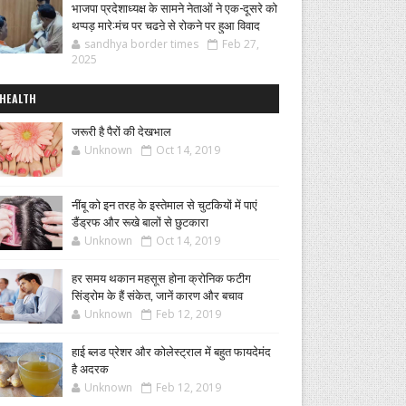
भाजपा प्रदेशाध्यक्ष के सामने नेताओं ने एक-दूसरे को
थप्पड़ मारे:मंच पर चढऩे से रोकने पर हुआ विवाद
sandhya border times
Feb 27,
2025
HEALTH
जरूरी है पैरों की देखभाल
Unknown
Oct 14, 2019
नींबू को इन तरह के इस्तेमाल से चुटकियों में पाएं
डैंड्रफ और रूखे बालों से छुटकारा
Unknown
Oct 14, 2019
हर समय थकान महसूस होना क्रोनिक फटीग
सिंड्रोम के हैं संकेत, जानें कारण और बचाव
Unknown
Feb 12, 2019
हाई ब्लड प्रेशर और कोलेस्ट्राल में बहुत फायदेमंद
है अदरक
Unknown
Feb 12, 2019