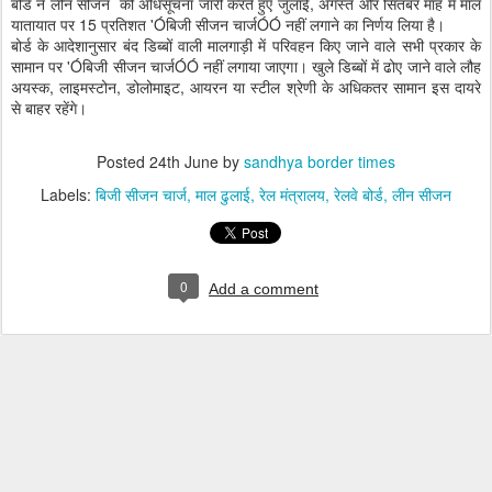
बोर्ड ने लीन सीजन की अधिसूचना जारी करते हुए जुलाई, अगस्त और सितंबर माह में माल
यातायात पर 15 प्रतिशत 'Óबिजी सीजन चार्जÓÓ नहीं लगाने का निर्णय लिया है।
बोर्ड के आदेशानुसार बंद डिब्बों वाली मालगाड़ी में परिवहन किए जाने वाले सभी प्रकार के
सामान पर 'Óबिजी सीजन चार्जÓÓ नहीं लगाया जाएगा। खुले डिब्बों में ढोए जाने वाले लौह
अयस्क, लाइमस्टोन, डोलोमाइट, आयरन या स्टील श्रेणी के अधिकतर सामान इस दायरे
से बाहर रहेंगे।
Posted
24th June
by
sandhya border times
Labels:
बिजी सीजन चार्ज
माल ढुलाई
रेल मंत्रालय
रेलवे बोर्ड
लीन सीजन
0
Add a comment