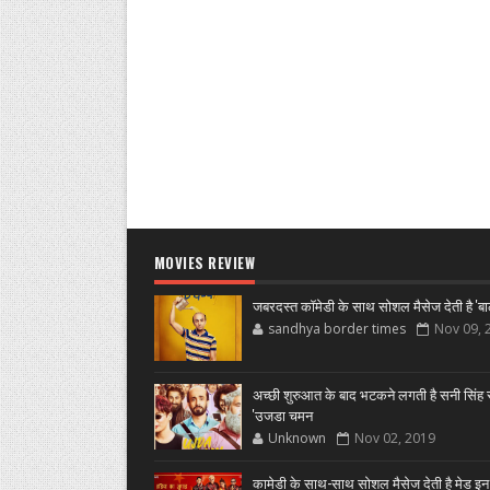
MOVIES REVIEW
जबरदस्त कॉमेडी के साथ सोशल मैसेज देती है 'बा
sandhya border times
Nov 09, 
अच्छी शुरुआत के बाद भटकने लगती है सनी सिंह स
'उजडा चमन
Unknown
Nov 02, 2019
कामेडी के साथ-साथ सोशल मैसेज देती है मेड इन