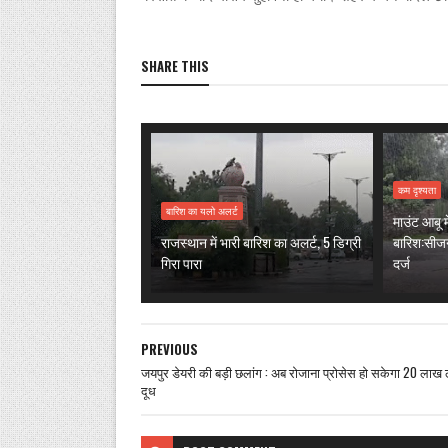
SHARE THIS
कम दृश्यता
बारिश का यलो अलर्ट
माउंट आबू मे
राजस्थान में भारी बारिश का अलर्ट, 5 डिग्री
बारिश:सीज
गिरा पारा
दर्ज
PREVIOUS
जयपुर डेयरी की बड़ी छलांग : अब रोजाना प्रोसेस हो सकेगा 20 लाख
दूध