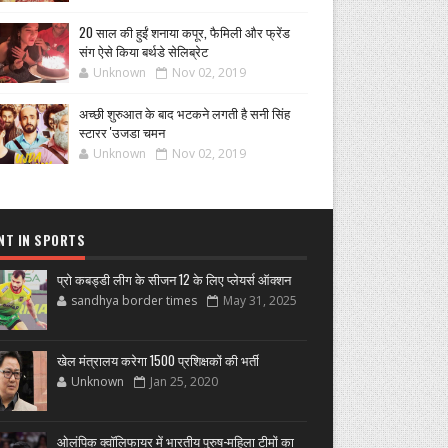
20 साल की हुईं शनाया कपूर, फैमिली और फ्रेंड
संग ऐसे किया बर्थडे सेलिब्रेट
Unknown
Nov 02, 2019
अच्छी शुरुआत के बाद भटकने लगती है सनी सिंह
स्टारर 'उजडा चमन
Unknown
Nov 02, 2019
NT IN SPORTS
प्रो कबड्डी लीग के सीजन 12 के लिए प्लेयर्स ऑक्शन
sandhya border times
May 31, 2025
खेल मंत्रालय करेगा 1500 प्रशिक्षकों की भर्ती
Unknown
Jan 25, 2020
ओलंपिक क्वॉलिफायर में भारतीय पुरुष-महिला टीमों का