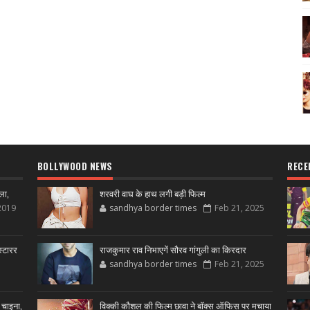
BOLLYWOOD NEWS
RECE
ला,
शरवरी वाघ के हाथ लगी बड़ी फिल्म
2019
sandhya border times
Feb 21, 2025
्टारर
राजकुमार राव निभाएगें सौरव गांगुली का किरदार
sandhya border times
Feb 21, 2025
 चाइना,
विक्की कौशल की फिल्म छावा ने बॉक्स ऑफिस पर मचाया