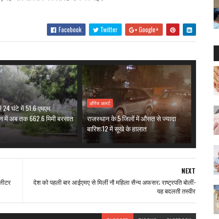
Facebook
Twitter
Google+
ऑरेंज अलर्ट
ं 24 घंटे में 51.6 एमएम
न में अब तक 662.6 मिमी बरसात
राजस्थान के 5 जिलों में औसत से ज्यादा
बारिश:12 में सूखे के हालात
NEXT
 लीटर
देश को पहली बार आईएमए से मिलीं नौ महिला सैन्य अफसर; राष्ट्रपति बोलीं-
यह बदलती तस्वीर