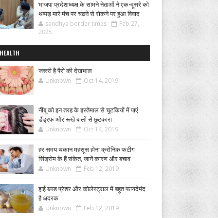
भाजपा प्रदेशाध्यक्ष के सामने नेताओं ने एक-दूसरे को
थप्पड़ मारे:मंच पर चढऩे से रोकने पर हुआ विवाद
sandhya border times
Feb 27,
2025
HEALTH
जरूरी है पैरों की देखभाल
Unknown
Oct 14, 2019
नींबू को इन तरह के इस्तेमाल से चुटकियों में पाएं
डैंड्रफ और रूखे बालों से छुटकारा
Unknown
Oct 14, 2019
हर समय थकान महसूस होना क्रोनिक फटीग
सिंड्रोम के हैं संकेत, जानें कारण और बचाव
Unknown
Feb 12, 2019
हाई ब्लड प्रेशर और कोलेस्ट्राल में बहुत फायदेमंद
है अदरक
Unknown
Feb 12, 2019