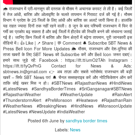
🌧️ राजस्थान में प्री-मानसून की दस्तक से मौसम ने अचानक करवट ले ली है। कई जिलों
में तेज आंधी, बारिश और ओलावृष्टि के चलते तापमान में गिरावट दर्ज की गई है। मौसम
विभाग ने प्रदेश के 25 जिलों के लिए आंधी और बारिश का अलर्ट जारी किया है। हालांकि
यह राहत ज्यादा दिनों तक नहीं रहने वाली। 8 जून के बाद पश्चिमी राजस्थान में फिर से
गर्मी का प्रकोप बढ़ सकता है और कई जिलों में हीटवेव की स्थिति बनने की संभावना जताई
गई है। जानिए किन जिलों में बारिश और किन क्षेत्रों में बढ़ेगा तापमान, पूरी जानकारी इस
वीडियो में। 👍 Like | ↗️ Share | 💬 Comment 🔔 Subscribe SBT News &
Press Bell Icon For More Updates 🌦️ मौसम, राजस्थान और देश-दुनिया की
ताजा खबरों के लिए SBT News को Subscribe करें और Bell Icon जरूर दबाएं।
हमारे साथ जुड़े रहें: Facebook : https://ift.tt/umO2TAh Instagram :
https://ift.tt/fyQvPnG Contact for News & Ads:
sbtnews.in@gmail.com 👉 अब ताज़ा और सबसे भरोसेमंद राजस्थान की बड़ी
खबरें – सिर्फ SBT News पर! 🔔 चैनल सब्सक्राइब करें और नोटिफिकेशन ऑन करें
ताकि कोई खबर मिस न हो। #SBTNews #RajasthanNews #HindiNews
#LatestNews #SandhyaBorderTimes #SriGanganagar#SBTNews
#RajasthanWeather #WeatherUpdate #RainAlert
#ThunderstormAlert #PreMonsoon #Heatwave #RajasthanRain
#WeatherNews #BreakingNews #HindiNews #MonsoonUpdate
#LatestNews #NewsUpdate #IndiaWeather
Posted
6th June
by
sandhya border times
Labels:
News