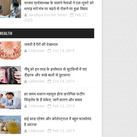
भाजपा प्रदेशाध्यक्ष के सामने नेताओं ने एक-दूसरे को
थप्पड़ मारे:मंच पर चढऩे से रोकने पर हुआ विवाद
sandhya border times
Feb 27,
2025
HEALTH
जरूरी है पैरों की देखभाल
Unknown
Oct 14, 2019
नींबू को इन तरह के इस्तेमाल से चुटकियों में पाएं
डैंड्रफ और रूखे बालों से छुटकारा
Unknown
Oct 14, 2019
हर समय थकान महसूस होना क्रोनिक फटीग
सिंड्रोम के हैं संकेत, जानें कारण और बचाव
Unknown
Feb 12, 2019
हाई ब्लड प्रेशर और कोलेस्ट्राल में बहुत फायदेमंद
है अदरक
Unknown
Feb 12, 2019