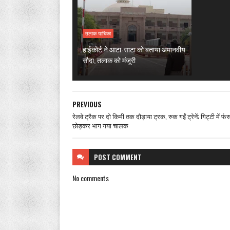
तलाक याचिका
हाईकोर्ट ने आटा-साटा को बताया अमानवीय
सौदा, तलाक को मंजूरी
PREVIOUS
रेलवे ट्रैक पर दो किमी तक दौड़ाया ट्रक, रुक गईं ट्रेनें; गिट्टी में फं
छोड़कर भाग गया चालक
POST
COMMENT
No comments