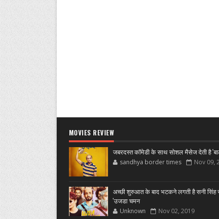
MOVIES REVIEW
जबरदस्त कॉमेडी के साथ सोशल मैसेज देती है 'बा
sandhya border times
Nov 09, 
अच्छी शुरुआत के बाद भटकने लगती है सनी सिंह स
'उजडा चमन
Unknown
Nov 02, 2019