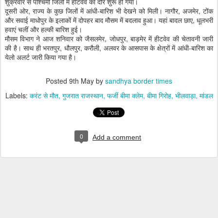
शुक्रवार से पश्चिमी जिलों में हीटवेव का दौर शुरू हो गया।
दूसरी ओर, राज्य के कुछ जिलों में आंधी-बारिश भी देखने को मिली। नागौर, अजमेर, टोंक
और सवाई माधोपुर के इलाकों में दोपहर बाद मौसम में बदलाव हुआ। यहां बादल छाए, धूलभरी
हवाएं चलीं और हल्की बारिश हुई।
मौसम विभाग ने आज शनिवार को जैसलमेर, जोधपुर, बाड़मेर में हीटवेव की चेतावनी जारी
की है। साथ ही भरतपुर, धौलपुर, करौली, अलवर के आसपास के क्षेत्रों में आंधी-बारिश का
येलो अलर्ट जारी किया गया है।
Posted
9th May
by
sandhya border times
Labels:
करंट से मौत
गुजरात राजस्थान
फर्जी बीमा क्लेम
बीमा गिरोह
भीलवाड़ा
मांडल
0
Add a comment