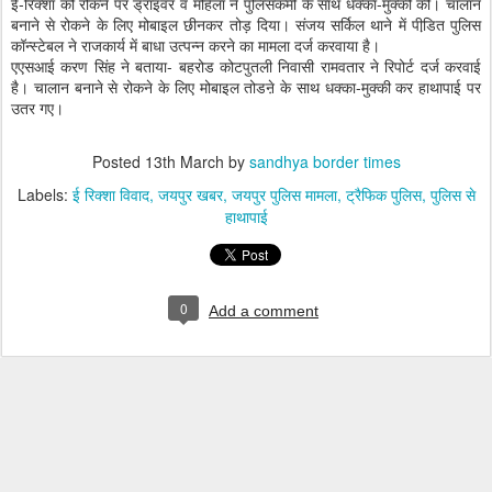
ई-रिक्शा को रोकने पर ड्राइवर व महिला ने पुलिसकर्मी के साथ धक्का-मुक्की की। चालान
बनाने से रोकने के लिए मोबाइल छीनकर तोड़ दिया। संजय सर्किल थाने में पीडि़त पुलिस
कॉन्स्टेबल ने राजकार्य में बाधा उत्पन्न करने का मामला दर्ज करवाया है।
एएसआई करण सिंह ने बताया- बहरोड कोटपुतली निवासी रामवतार ने रिपोर्ट दर्ज करवाई
है। चालान बनाने से रोकने के लिए मोबाइल तोडऩे के साथ धक्का-मुक्की कर हाथापाई पर
उतर गए।
Posted
13th March
by
sandhya border times
Labels:
ई रिक्शा विवाद
जयपुर खबर
जयपुर पुलिस मामला
ट्रैफिक पुलिस
पुलिस से
हाथापाई
0
Add a comment