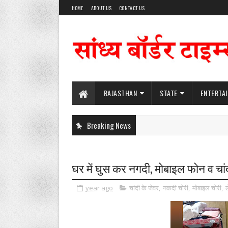
HOME
ABOUT US
CONTACT US
RAJASTHAN
STATE
ENTERTA
Breaking News
घर में घुस कर नगदी, मोबाइल फोन व चां
year ago
चांदी के जेवर
,
नकदी चोरी
,
मोबाइल चोरी
,
ल