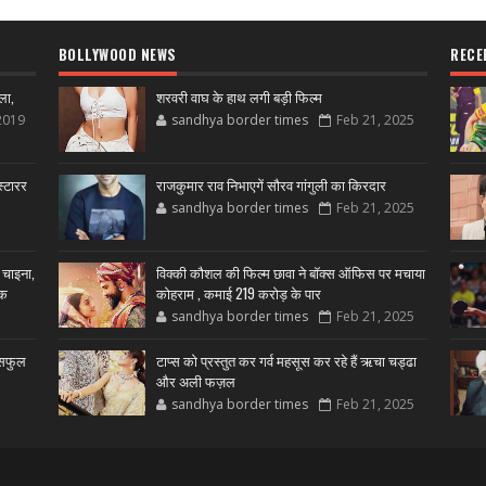
BOLLYWOOD NEWS
RECE
ला,
शरवरी वाघ के हाथ लगी बड़ी फिल्म
2019
sandhya border times
Feb 21, 2025
्टारर
राजकुमार राव निभाएगें सौरव गांगुली का किरदार
sandhya border times
Feb 21, 2025
 चाइना,
विक्की कौशल की फिल्म छावा ने बॉक्स ऑफिस पर मचाया
शक
कोहराम , कमाई 219 करोड़ के पार
sandhya border times
Feb 21, 2025
उसफुल
टाप्स को प्रस्तुत कर गर्व महसूस कर रहे हैं ऋचा चड्ढा
और अली फज़ल
sandhya border times
Feb 21, 2025