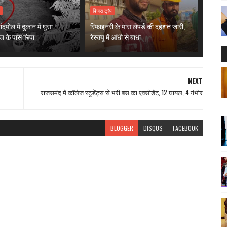
न
पिंजरा ट्रैप
दपोल में दुकान में घुसा
रिफाइनरी के पास लेपर्ड की दहशत जारी,
िज के पास छिपा
रेस्क्यू में आंधी से बाधा
NEXT
राजसमंद में कॉलेज स्टूडेंट्स से भरी बस का एक्सीडेंट, 12 घायल, 4 गंभीर
BLOGGER
DISQUS
FACEBOOK