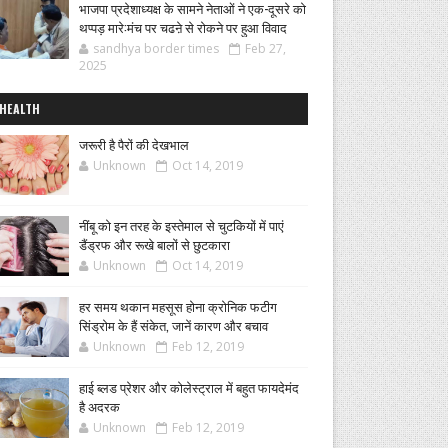
भाजपा प्रदेशाध्यक्ष के सामने नेताओं ने एक-दूसरे को
थप्पड़ मारे:मंच पर चढऩे से रोकने पर हुआ विवाद
sandhya border times
Feb 27,
2025
HEALTH
जरूरी है पैरों की देखभाल
Unknown
Oct 14, 2019
नींबू को इन तरह के इस्तेमाल से चुटकियों में पाएं
डैंड्रफ और रूखे बालों से छुटकारा
Unknown
Oct 14, 2019
हर समय थकान महसूस होना क्रोनिक फटीग
सिंड्रोम के हैं संकेत, जानें कारण और बचाव
Unknown
Feb 12, 2019
हाई ब्लड प्रेशर और कोलेस्ट्राल में बहुत फायदेमंद
है अदरक
Unknown
Feb 12, 2019