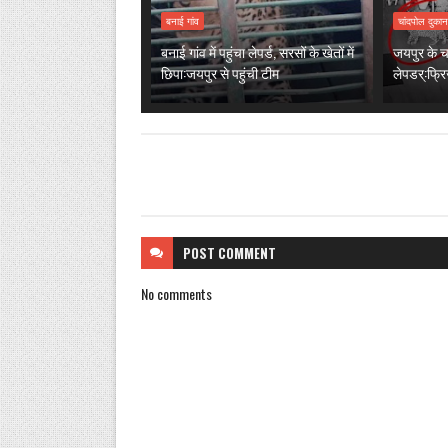
बनाई गांव
चांदपोल दुका
बनाई गांव में पहुंचा लेपर्ड, सरसों के खेतों में
जयपुर के चां
छिपा:जयपुर से पहुंची टीम
लेपडर्:फ्र
POST
COMMENT
No comments