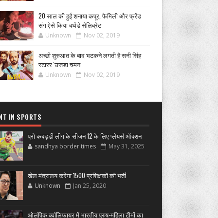
20 साल की हुईं शनाया कपूर, फैमिली और फ्रेंड
संग ऐसे किया बर्थडे सेलिब्रेट
Unknown
Nov 02, 2019
अच्छी शुरुआत के बाद भटकने लगती है सनी सिंह
स्टारर 'उजडा चमन
Unknown
Nov 02, 2019
NT IN SPORTS
प्रो कबड्डी लीग के सीजन 12 के लिए प्लेयर्स ऑक्शन
sandhya border times
May 31, 2025
खेल मंत्रालय करेगा 1500 प्रशिक्षकों की भर्ती
Unknown
Jan 25, 2020
ओलंपिक क्वॉलिफायर में भारतीय पुरुष-महिला टीमों का