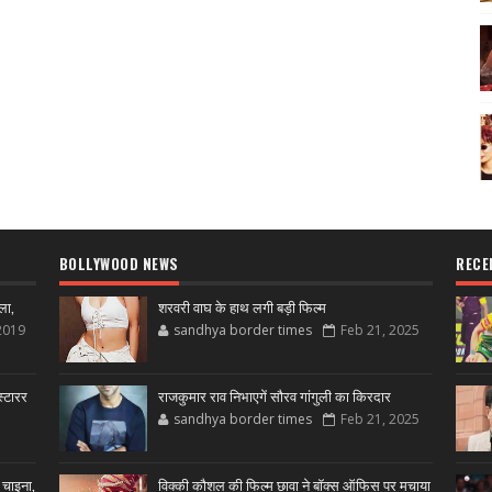
BOLLYWOOD NEWS
RECE
ला,
शरवरी वाघ के हाथ लगी बड़ी फिल्म
2019
sandhya border times
Feb 21, 2025
्टारर
राजकुमार राव निभाएगें सौरव गांगुली का किरदार
sandhya border times
Feb 21, 2025
 चाइना,
विक्की कौशल की फिल्म छावा ने बॉक्स ऑफिस पर मचाया