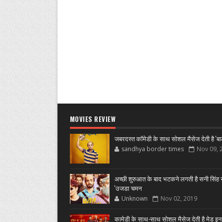
MOVIES REVIEW
जबरदस्त कॉमेडी के साथ सोशल मैसेज देती है 'बा
sandhya border times
Nov 09, 
अच्छी शुरुआत के बाद भटकने लगती है सनी सिंह स
'उजडा चमन
Unknown
Nov 02, 2019
कामेडी के साथ-साथ सोशल मैसेज देती है मेड इन