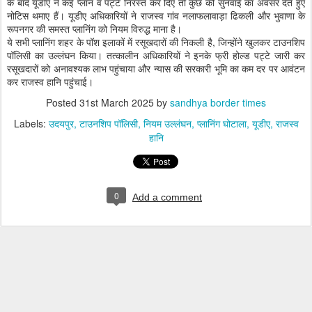
के बाद यूडीए ने कई प्लान व पट्टे निरस्त कर दिए तो कुछ को सुनवाई का अवसर देते हुए
नोटिस थमाए हैं। यूडीए अधिकारियों ने राजस्व गांव नलाफलावाड़ा ढिकली और भुवाणा के
रूपनगर की समस्त प्लानिंग को नियम विरुद्ध माना है।
ये सभी प्लानिंग शहर के पॉश इलाकों में रसूखदारों की निकली है, जिन्होंने खुलकर टाउनशिप
पॉलिसी का उल्लंघन किया। तत्कालीन अधिकारियों ने इनके फ्री होल्ड पट्टे जारी कर
रसूखदारों को अनावश्यक लाभ पहुंचाया और न्यास की सरकारी भूमि का कम दर पर आवंटन
कर राजस्व हानि पहुंचाई।
Posted
31st March 2025
by
sandhya border times
Labels:
उदयपुर
टाउनशिप पॉलिसी
नियम उल्लंघन
प्लानिंग घोटाला
यूडीए
राजस्व
हानि
0
Add a comment