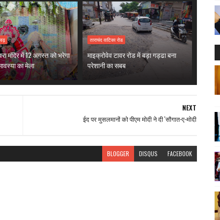
वढ़
ताराचंद वाटिका रोड
ंवरा मंदिर में 12 अगस्त को भरेगा
माइक्रोवेव टावर रोड में बड़ा गड्ढा बना
ावस्या का मेला
परेशानी का सबब
NEXT
ईद पर मुसलमानों को पीएम मोदी ने दी 'सौगात-ए-मोदी
BLOGGER
DISQUS
FACEBOOK