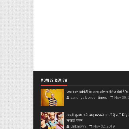
MOVIES REVIEW
जबरदस्त कॉमेडी के साथ सोशल मैसेज देती है 'बा
sandhya border times
Nov 09, 
अच्छी शुरुआत के बाद भटकने लगती है सनी सिंह स
'उजडा चमन
Unknown
Nov 02, 2019