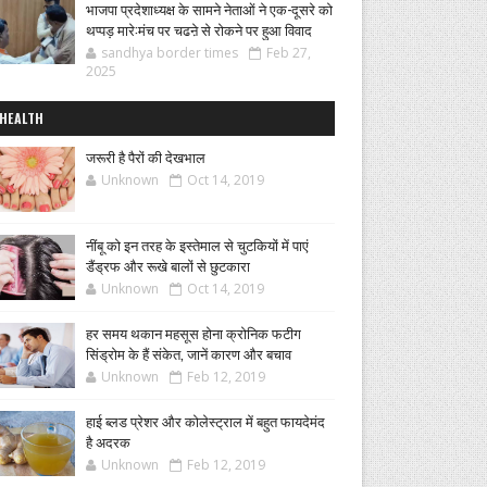
भाजपा प्रदेशाध्यक्ष के सामने नेताओं ने एक-दूसरे को
थप्पड़ मारे:मंच पर चढऩे से रोकने पर हुआ विवाद
sandhya border times
Feb 27,
2025
HEALTH
जरूरी है पैरों की देखभाल
Unknown
Oct 14, 2019
नींबू को इन तरह के इस्तेमाल से चुटकियों में पाएं
डैंड्रफ और रूखे बालों से छुटकारा
Unknown
Oct 14, 2019
हर समय थकान महसूस होना क्रोनिक फटीग
सिंड्रोम के हैं संकेत, जानें कारण और बचाव
Unknown
Feb 12, 2019
हाई ब्लड प्रेशर और कोलेस्ट्राल में बहुत फायदेमंद
है अदरक
Unknown
Feb 12, 2019