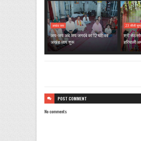
अखंड जाप
23 जीजी चूना
जय-जय अंबे जय जगदंबे का 12 घंटे का
श्री सेठ सा
अखंड जाप शुरू
हरियाली अम
POST
COMMENT
No comments